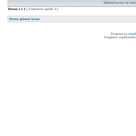
Wyświetl posty nie star
Strona
1
z
1
[ Znalezione wyniki: 3 ]
Strona główna forum
Powered by
php
Przyjazne użytkowniko