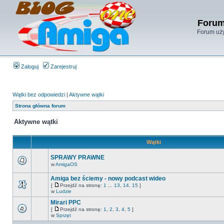
Forum
Forum uży
Zaloguj
Zarejestruj
Wątki bez odpowiedzi
|
Aktywne wątki
Strona główna forum
Aktywne wątki
Wątki
SPRAWY PRAWNE
w
AmigaOS
Amiga bez ściemy - nowy podcast wideo
[
Przejdź na stronę:
1
...
13
,
14
,
15
]
w
Ludzie
Mirari PPC
[
Przejdź na stronę:
1
,
2
,
3
,
4
,
5
]
w
Sprzęt