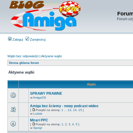
Forum
Forum uży
Zaloguj
Zarejestruj
Wątki bez odpowiedzi
|
Aktywne wątki
Strona główna forum
Aktywne wątki
Wątki
SPRAWY PRAWNE
w
AmigaOS
Amiga bez ściemy - nowy podcast wideo
[
Przejdź na stronę:
1
...
13
,
14
,
15
]
w
Ludzie
Mirari PPC
[
Przejdź na stronę:
1
,
2
,
3
,
4
,
5
]
w
Sprzęt