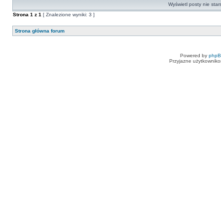
Wyświetl posty nie star
Strona
1
z
1
[ Znalezione wyniki: 3 ]
Strona główna forum
Powered by
php
Przyjazne użytkowniko