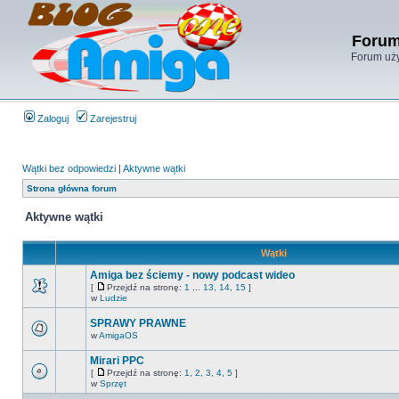
Forum
Forum uży
Zaloguj
Zarejestruj
Wątki bez odpowiedzi
|
Aktywne wątki
Strona główna forum
Aktywne wątki
Wątki
Amiga bez ściemy - nowy podcast wideo
[
Przejdź na stronę:
1
...
13
,
14
,
15
]
w
Ludzie
SPRAWY PRAWNE
w
AmigaOS
Mirari PPC
[
Przejdź na stronę:
1
,
2
,
3
,
4
,
5
]
w
Sprzęt