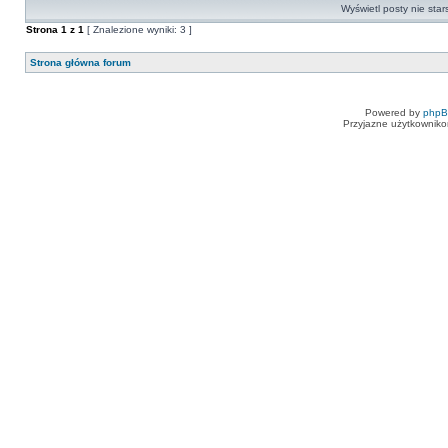
Wyświetl posty nie star
Strona
1
z
1
[ Znalezione wyniki: 3 ]
Strona główna forum
Powered by
php
Przyjazne użytkowniko