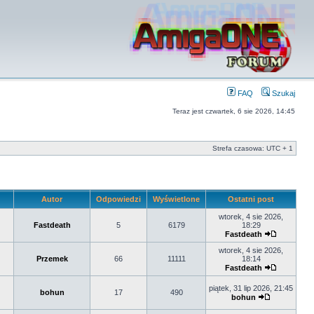
FAQ
Szukaj
Teraz jest czwartek, 6 sie 2026, 14:45
Strefa czasowa: UTC + 1
Autor
Odpowiedzi
Wyświetlone
Ostatni post
wtorek, 4 sie 2026,
Fastdeath
5
6179
18:29
Fastdeath
wtorek, 4 sie 2026,
Przemek
66
11111
18:14
Fastdeath
piątek, 31 lip 2026, 21:45
bohun
17
490
bohun