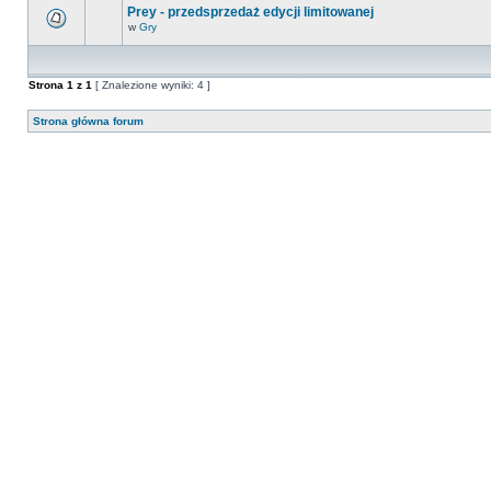
Prey - przedsprzedaż edycji limitowanej
w
Gry
Strona
1
z
1
[ Znalezione wyniki: 4 ]
Strona główna forum