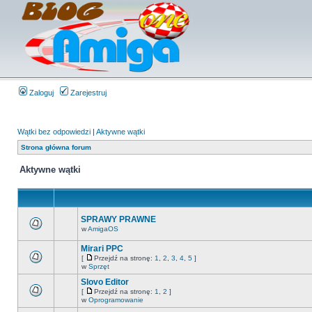
Zaloguj
Zarejestruj
Wątki bez odpowiedzi
|
Aktywne wątki
Strona główna forum
Aktywne wątki
SPRAWY PRAWNE
w
AmigaOS
Mirari PPC
[
Przejdź na stronę:
1
,
2
,
3
,
4
,
5
]
w
Sprzęt
Slovo Editor
[
Przejdź na stronę:
1
,
2
]
w
Oprogramowanie