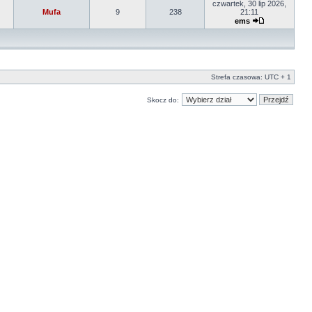
czwartek, 30 lip 2026,
Mufa
9
238
21:11
ems
Strefa czasowa: UTC + 1
Skocz do: