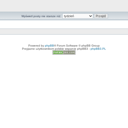
Wyświetl posty nie starsze niż:
Powered by
phpBB
® Forum Software © phpBB Group
Przyjazne użytkownikom polskie wsparcie phpBB3 -
phpBB3.PL