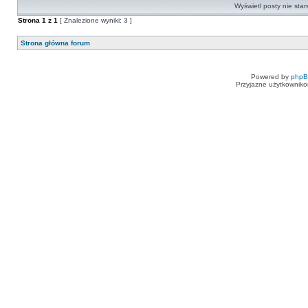
Wyświetl posty nie star
Strona
1
z
1
[ Znalezione wyniki: 3 ]
Strona główna forum
Powered by
php
Przyjazne użytkowniko