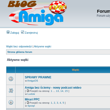
Forum
Forum uży
Zaloguj
Zarejestruj
Wątki bez odpowiedzi
|
Aktywne wątki
Strona główna forum
Aktywne wątki
Wątki
SPRAWY PRAWNE
w
AmigaOS
Amiga bez ściemy - nowy podcast wideo
[
Przejdź na stronę:
1
...
13
,
14
,
15
]
w
Ludzie
Mirari PPC
[
Przejdź na stronę:
1
,
2
,
3
,
4
,
5
]
w
Sprzęt