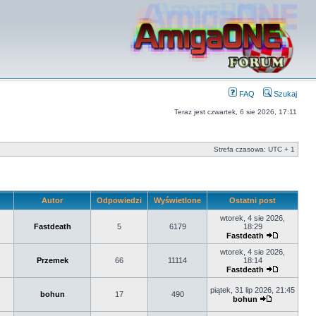
FAQ
Szukaj
Teraz jest czwartek, 6 sie 2026, 17:11
Strefa czasowa: UTC + 1
Autor
Odpowiedzi
Wyświetlone
Ostatni post
wtorek, 4 sie 2026,
Fastdeath
5
6179
18:29
Fastdeath
wtorek, 4 sie 2026,
Przemek
66
11114
18:14
Fastdeath
piątek, 31 lip 2026, 21:45
bohun
17
490
bohun