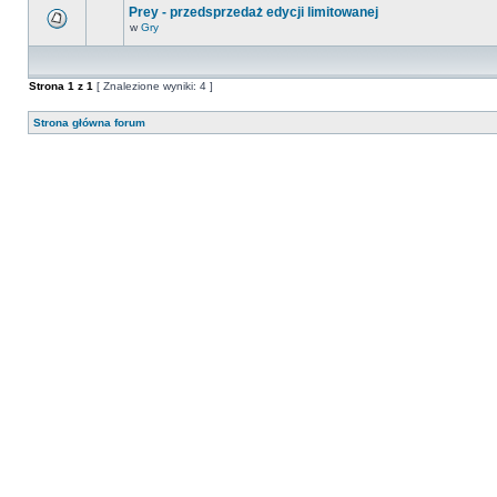
Prey - przedsprzedaż edycji limitowanej
w
Gry
Strona
1
z
1
[ Znalezione wyniki: 4 ]
Strona główna forum