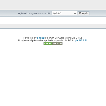
Wyświetl posty nie starsze niż:
Powered by
phpBB
® Forum Software © phpBB Group
Przyjazne użytkownikom polskie wsparcie phpBB3 -
phpBB3.PL