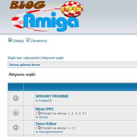
Zaloguj
Zarejestruj
Wątki bez odpowiedzi
|
Aktywne wątki
Strona główna forum
Aktywne wątki
SPRAWY PRAWNE
w
AmigaOS
Mirari PPC
[
Przejdź na stronę:
1
,
2
,
3
,
4
,
5
]
w
Sprzęt
Slovo Editor
[
Przejdź na stronę:
1
,
2
]
w
Oprogramowanie