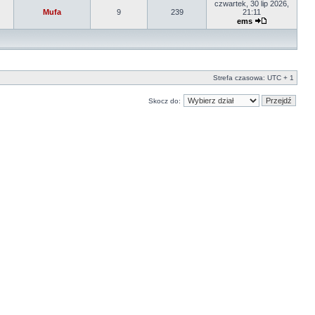
czwartek, 30 lip 2026,
Mufa
9
239
21:11
ems
Strefa czasowa: UTC + 1
Skocz do: