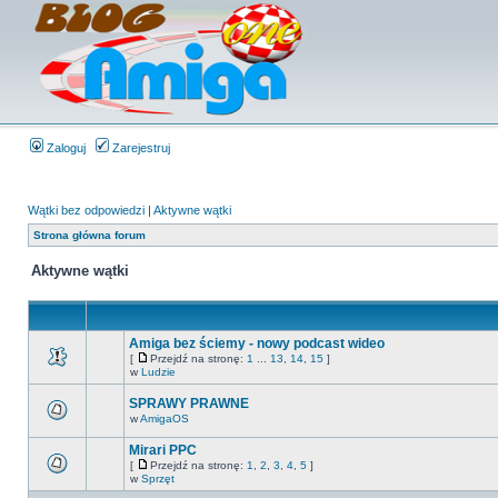
Zaloguj
Zarejestruj
Wątki bez odpowiedzi
|
Aktywne wątki
Strona główna forum
Aktywne wątki
Amiga bez ściemy - nowy podcast wideo
[
Przejdź na stronę:
1
...
13
,
14
,
15
]
w
Ludzie
SPRAWY PRAWNE
w
AmigaOS
Mirari PPC
[
Przejdź na stronę:
1
,
2
,
3
,
4
,
5
]
w
Sprzęt