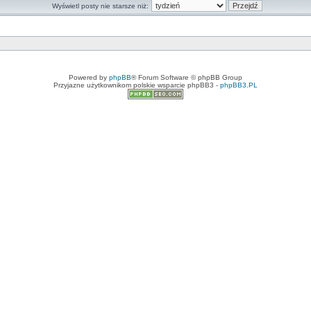
Wyświetl posty nie starsze niż:
Powered by
phpBB
® Forum Software © phpBB Group
Przyjazne użytkownikom polskie wsparcie phpBB3 -
phpBB3.PL