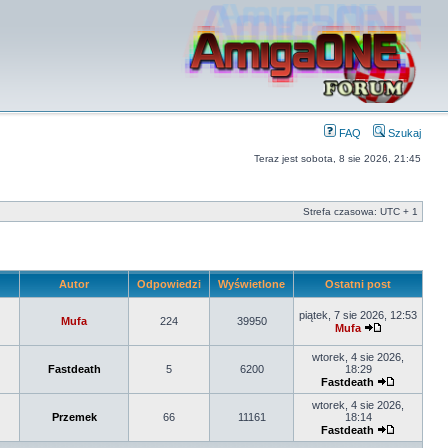
FAQ
Szukaj
Teraz jest sobota, 8 sie 2026, 21:45
Strefa czasowa: UTC + 1
Autor
Odpowiedzi
Wyświetlone
Ostatni post
piątek, 7 sie 2026, 12:53
Mufa
224
39950
Mufa
wtorek, 4 sie 2026,
Fastdeath
5
6200
18:29
Fastdeath
wtorek, 4 sie 2026,
Przemek
66
11161
18:14
Fastdeath