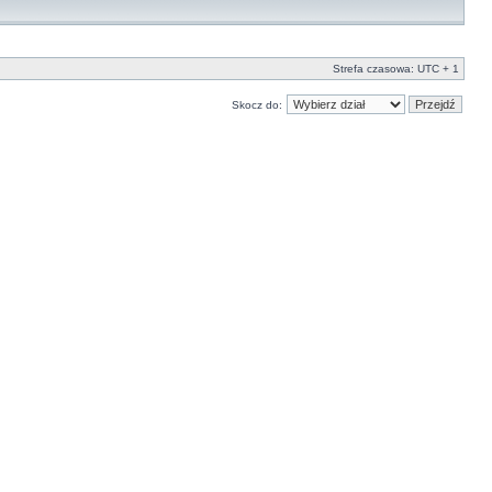
Strefa czasowa: UTC + 1
Skocz do: