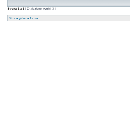
Strona
1
z
1
[ Znalezione wyniki: 3 ]
Strona główna forum