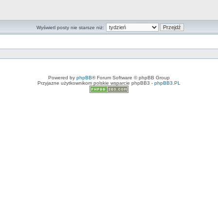
Wyświetl posty nie starsze niż:
Powered by
phpBB
® Forum Software © phpBB Group
Przyjazne użytkownikom polskie wsparcie phpBB3 -
phpBB3.PL