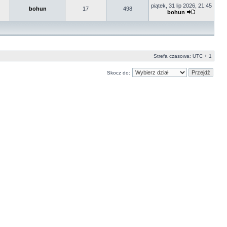
piątek, 31 lip 2026, 21:45
bohun
17
498
bohun
Strefa czasowa: UTC + 1
Skocz do: