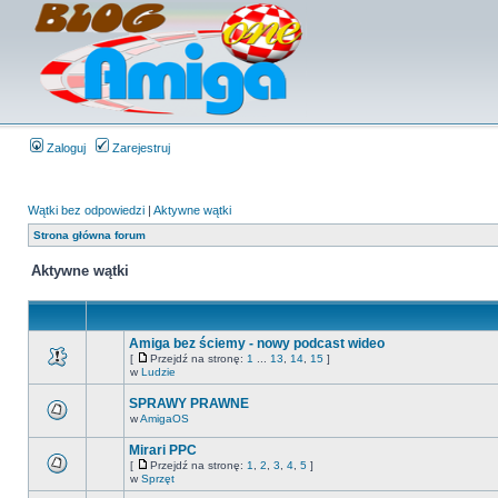
Zaloguj
Zarejestruj
Wątki bez odpowiedzi
|
Aktywne wątki
Strona główna forum
Aktywne wątki
Amiga bez ściemy - nowy podcast wideo
[
Przejdź na stronę:
1
...
13
,
14
,
15
]
w
Ludzie
SPRAWY PRAWNE
w
AmigaOS
Mirari PPC
[
Przejdź na stronę:
1
,
2
,
3
,
4
,
5
]
w
Sprzęt