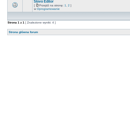
Slovo Editor
[
Przejdź na stronę:
1
,
2
]
w
Oprogramowanie
Strona
1
z
1
[ Znalezione wyniki: 4 ]
Strona główna forum