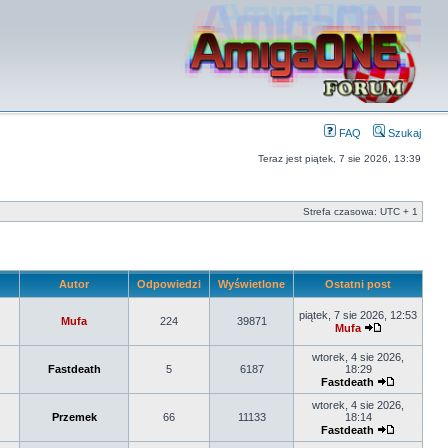
FAQ
Szukaj
Teraz jest piątek, 7 sie 2026, 13:39
Strefa czasowa: UTC + 1
Autor
Odpowiedzi
Wyświetlone
Ostatni post
piątek, 7 sie 2026, 12:53
Mufa
224
39871
Mufa
wtorek, 4 sie 2026,
Fastdeath
5
6187
18:29
Fastdeath
wtorek, 4 sie 2026,
Przemek
66
11133
18:14
Fastdeath