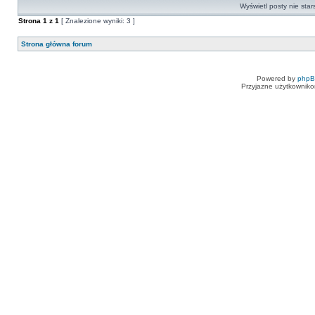
Wyświetl posty nie star
Strona
1
z
1
[ Znalezione wyniki: 3 ]
Strona główna forum
Powered by
php
Przyjazne użytkowniko