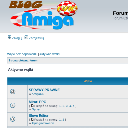
Forum
Forum uży
Zaloguj
Zarejestruj
Wątki bez odpowiedzi
|
Aktywne wątki
Strona główna forum
Aktywne wątki
Wątki
SPRAWY PRAWNE
w
AmigaOS
Mirari PPC
[
Przejdź na stronę:
1
,
2
,
3
,
4
,
5
]
w
Sprzęt
Slovo Editor
[
Przejdź na stronę:
1
,
2
]
w
Oprogramowanie