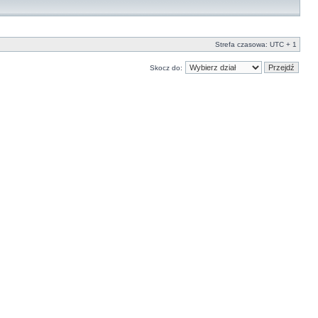
Strefa czasowa: UTC + 1
Skocz do: