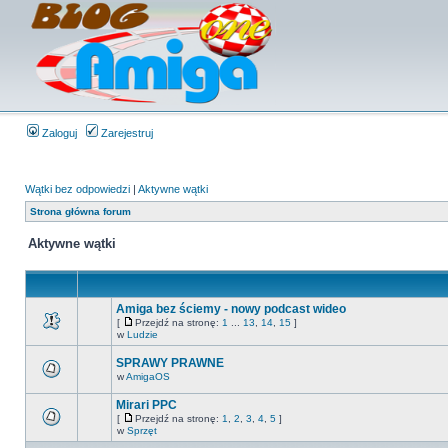
Zaloguj
Zarejestruj
Wątki bez odpowiedzi
|
Aktywne wątki
Strona główna forum
Aktywne wątki
Amiga bez ściemy - nowy podcast wideo
[
Przejdź na stronę:
1
...
13
,
14
,
15
]
w
Ludzie
SPRAWY PRAWNE
w
AmigaOS
Mirari PPC
[
Przejdź na stronę:
1
,
2
,
3
,
4
,
5
]
w
Sprzęt