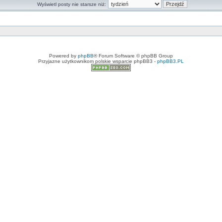
Wyświetl posty nie starsze niż:
Powered by
phpBB
® Forum Software © phpBB Group
Przyjazne użytkownikom polskie wsparcie phpBB3 -
phpBB3.PL