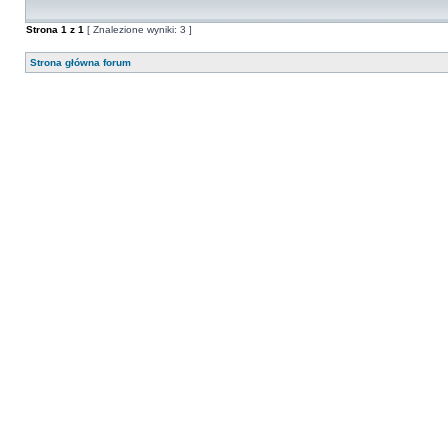
Strona
1
z
1
[ Znalezione wyniki: 3 ]
Strona główna forum