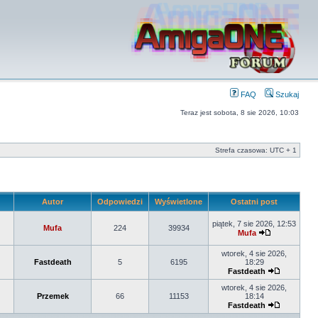
FAQ
Szukaj
Teraz jest sobota, 8 sie 2026, 10:03
Strefa czasowa: UTC + 1
Autor
Odpowiedzi
Wyświetlone
Ostatni post
piątek, 7 sie 2026, 12:53
Mufa
224
39934
Mufa
wtorek, 4 sie 2026,
Fastdeath
5
6195
18:29
Fastdeath
wtorek, 4 sie 2026,
Przemek
66
11153
18:14
Fastdeath