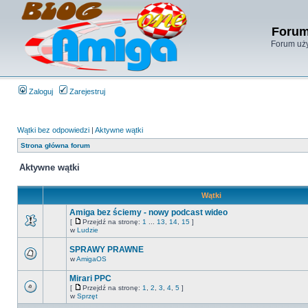
Forum
Forum uży
Zaloguj
Zarejestruj
Wątki bez odpowiedzi
|
Aktywne wątki
Strona główna forum
Aktywne wątki
Wątki
Amiga bez ściemy - nowy podcast wideo
[
Przejdź na stronę:
1
...
13
,
14
,
15
]
w
Ludzie
SPRAWY PRAWNE
w
AmigaOS
Mirari PPC
[
Przejdź na stronę:
1
,
2
,
3
,
4
,
5
]
w
Sprzęt