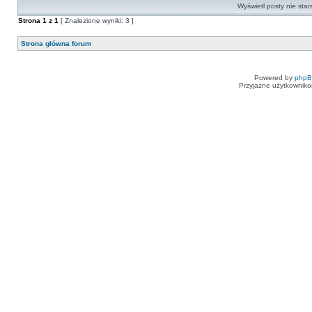
Wyświetl posty nie star
Strona
1
z
1
[ Znalezione wyniki: 3 ]
Strona główna forum
Powered by
php
Przyjazne użytkowniko