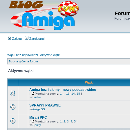
Forum
Forum uży
Zaloguj
Zarejestruj
Wątki bez odpowiedzi
|
Aktywne wątki
Strona główna forum
Aktywne wątki
Wątki
Amiga bez ściemy - nowy podcast wideo
[
Przejdź na stronę:
1
...
13
,
14
,
15
]
w
Ludzie
SPRAWY PRAWNE
w
AmigaOS
Mirari PPC
[
Przejdź na stronę:
1
,
2
,
3
,
4
,
5
]
w
Sprzęt