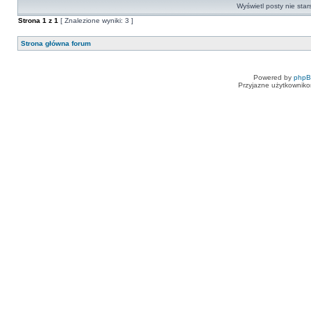
Wyświetl posty nie star
Strona
1
z
1
[ Znalezione wyniki: 3 ]
Strona główna forum
Powered by
php
Przyjazne użytkowniko