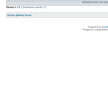
Wyświetl posty nie star
Strona
1
z
1
[ Znalezione wyniki: 3 ]
Strona główna forum
Powered by
php
Przyjazne użytkowniko