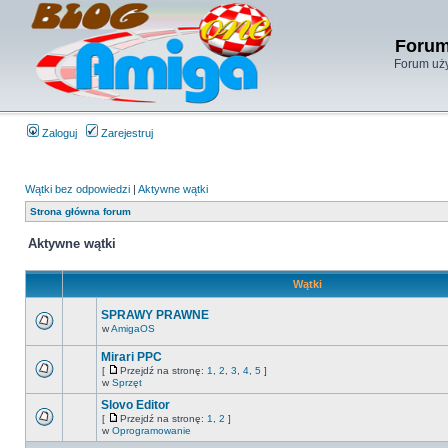
Forum
Forum uży
Zaloguj
Zarejestruj
Wątki bez odpowiedzi
|
Aktywne wątki
Strona główna forum
Aktywne wątki
Wątki
SPRAWY PRAWNE
w
AmigaOS
Mirari PPC
[
Przejdź na stronę:
1
,
2
,
3
,
4
,
5
]
w
Sprzęt
Slovo Editor
[
Przejdź na stronę:
1
,
2
]
w
Oprogramowanie