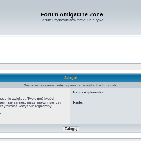
Forum AmigaOne Zone
Forum użytkowników Amigi i nie tylko
Zaloguj
Musisz się zalogować, żeby odpowiadać w wątkach w tym dziale.
Nazwa użytkownika:
znacznie zwiększa Twoje możliwości.
m się zarejestrujesz, upewnij się, czy
Hasło:
eczytałeś/aś wszystkie regulaminy
ci