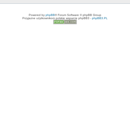
Powered by
phpBB
® Forum Software © phpBB Group
Przyjazne użytkownikom polskie wsparcie phpBB3 -
phpBB3.PL