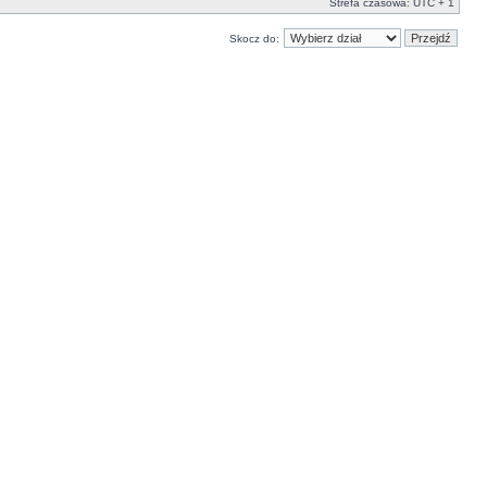
Strefa czasowa: UTC + 1
Skocz do: