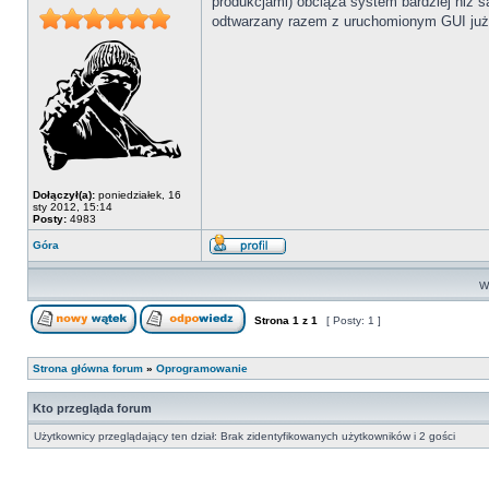
produkcjami) obciąza system bardziej niż s
odtwarzany razem z uruchomionym GUI ju
Dołączył(a):
poniedziałek, 16
sty 2012, 15:14
Posty:
4983
Góra
Wy
Strona
1
z
1
[ Posty: 1 ]
Strona główna forum
»
Oprogramowanie
Kto przegląda forum
Użytkownicy przeglądający ten dział: Brak zidentyfikowanych użytkowników i 2 gości