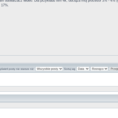
am odtwarzacz wideo. Dla przykładu film 4k, obciąża mój procesor 3% - 4% (c
ż 17%.
świetl posty nie starsze niż:
Sortuj wg