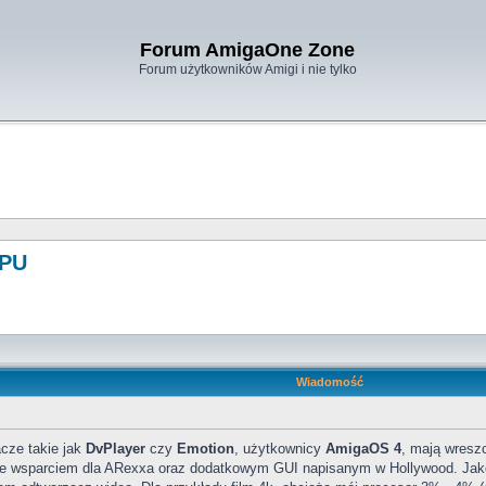
Forum AmigaOne Zone
Forum użytkowników Amigi i nie tylko
GPU
Wiadomość
acze takie jak
DvPlayer
czy
Emotion
, użytkownicy
AmigaOS 4
, mają wresz
kże wsparciem dla ARexxa oraz dodatkowym GUI napisanym w Hollywood. Jako