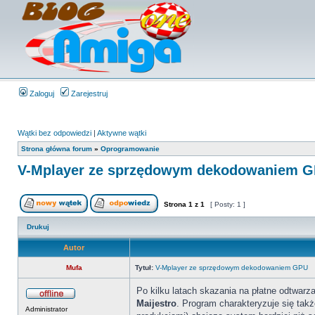
Zaloguj
Zarejestruj
Wątki bez odpowiedzi
|
Aktywne wątki
Strona główna forum
»
Oprogramowanie
V-Mplayer ze sprzędowym dekodowaniem 
Strona
1
z
1
[ Posty: 1 ]
Drukuj
Autor
Mufa
Tytuł:
V-Mplayer ze sprzędowym dekodowaniem GPU
Po kilku latach skazania na płatne odtwarz
Maijestro
. Program charakteryzuje się ta
Administrator