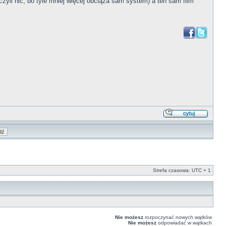
zyli nic, bo tyle mniej więcej obciąża sam system) a ten sam film
Strefa czasowa: UTC + 1
Nie możesz
rozpoczynać nowych wątków
Nie możesz
odpowiadać w wątkach