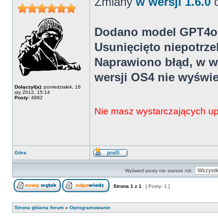
Zmiany
w wersji 1.6.0
o
Dodano model GPT4o
Usunięcięto niepotrz
Naprawiono błąd, w w
wersji OS4 nie wyświe
Dołączył(a):
poniedziałek, 16
sty 2012, 15:14
Posty:
4982
Nie masz wystarczających upr
Góra
Wyświetl posty nie starsze niż:
Strona
1
z
1
[ Posty: 1 ]
Strona główna forum
»
Oprogramowanie