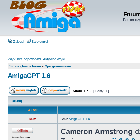
Forum
Forum uży
Zaloguj
Zarejestruj
Wątki bez odpowiedzi
|
Aktywne wątki
Strona główna forum
»
Oprogramowanie
AmigaGPT 1.6
Strona
1
z
1
[ Posty: 1 ]
Drukuj
Autor
Mufa
Tytuł:
AmigaGPT 1.6
Cameron Armstrong
dz
Administrator