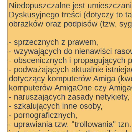
Niedopuszczalne jest umieszczan
Dyskusyjnego treści (dotyczy to t
obrazków oraz podpisów (tzw. sygn
- sprzecznych z prawem,
- wzywających do nienawiści rasow
- obscenicznych i propagujących 
- podważających aktualnie istniej
dotyczący komputerów Amiga (kwe
komputerów AmigaOne czy Amiga
- naruszających zasady netykiety,
- szkalujących inne osoby,
- pornograficznych,
- uprawiania tzw. "trollowania" tz