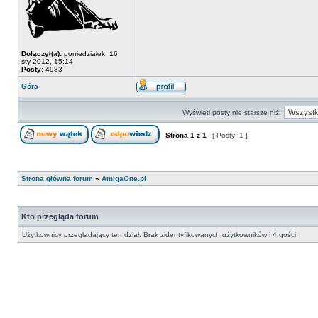
Dołączył(a):
poniedziałek, 16
sty 2012, 15:14
Posty:
4983
Góra
Wyświetl posty nie starsze niż:
Strona
1
z
1
[ Posty: 1 ]
Strona główna forum
»
AmigaOne.pl
Kto przegląda forum
Użytkownicy przeglądający ten dział: Brak zidentyfikowanych użytkowników i 4 gości