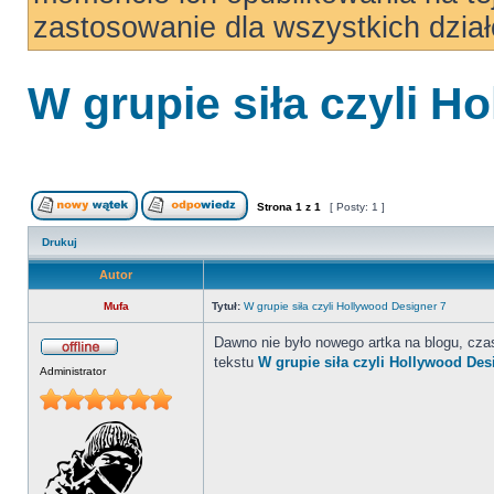
zastosowanie dla wszystkich dzi
W grupie siła czyli H
Strona
1
z
1
[ Posty: 1 ]
Drukuj
Autor
Mufa
Tytuł:
W grupie siła czyli Hollywood Designer 7
Dawno nie było nowego artka na blogu, czas
tekstu
W grupie siła czyli Hollywood Des
Administrator