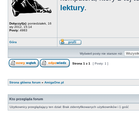
lektury
.
Dołączył(a):
poniedziałek, 16
sty 2012, 15:14
Posty:
4983
Góra
Wyświetl posty nie starsze niż:
Strona
1
z
1
[ Posty: 1 ]
Strona główna forum
»
AmigaOne.pl
Kto przegląda forum
Użytkownicy przeglądający ten dział: Brak zidentyfikowanych użytkowników i 1 gość