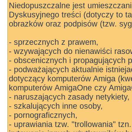
Niedopuszczalne jest umieszczan
Dyskusyjnego treści (dotyczy to t
obrazków oraz podpisów (tzw. sygn
- sprzecznych z prawem,
- wzywających do nienawiści rasow
- obscenicznych i propagujących 
- podważających aktualnie istniej
dotyczący komputerów Amiga (kwe
komputerów AmigaOne czy Amiga
- naruszających zasady netykiety,
- szkalujących inne osoby,
- pornograficznych,
- uprawiania tzw. "trollowania" tz