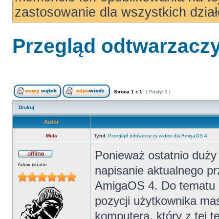
zastosowanie dla wszystkich dzi
Przegląd odtwarzacz
Strona
1
z
1
[ Posty: 1 ]
Drukuj
Autor
Mufa
Tytuł:
Przegląd odtwarzaczy wideo dla AmigaOS 4
Ponieważ ostatnio duży 
Administrator
napisanie aktualnego p
AmigaOS 4. Do tematu 
pozycji użytkownika ma
komputera, który z tej t