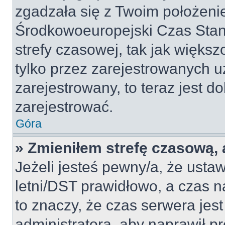
zgadzała się z Twoim położeni
Środkowoeuropejski Czas Sta
strefy czasowej, tak jak więk
tylko przez zarejestrowanych u
zarejestrowany, to teraz jest d
zarejestrować.
Góra
» Zmieniłem strefę czasową, a
Jeżeli jesteś pewny/a, że ustaw
letni/DST prawidłowo, a czas n
to znaczy, że czas serwera jes
administratora, aby naprawił p