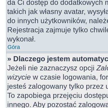
da Ci dostęp do dodatkowych m
takich jak własny avatar, wysy
do innych użytkowników, należ
Rejestracja zajmuje tylko chwil
wykonał.
Góra
» Dlaczego jestem automaty
Jeżeli nie zaznaczysz opcji
Zal
wizycie
w czasie logowania, fo
jesteś zalogowany tylko przez 
To zapobiega przejęciu dostęp
innego. Aby pozostać zalogow