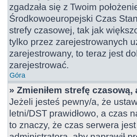
zgadzała się z Twoim położeni
Środkowoeuropejski Czas Sta
strefy czasowej, tak jak więk
tylko przez zarejestrowanych u
zarejestrowany, to teraz jest d
zarejestrować.
Góra
» Zmieniłem strefę czasową, a
Jeżeli jesteś pewny/a, że ustaw
letni/DST prawidłowo, a czas n
to znaczy, że czas serwera jes
administratora, aby naprawił p