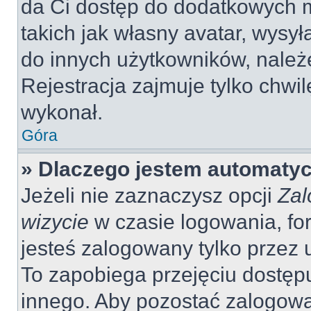
da Ci dostęp do dodatkowych m
takich jak własny avatar, wysy
do innych użytkowników, należ
Rejestracja zajmuje tylko chwil
wykonał.
Góra
» Dlaczego jestem automaty
Jeżeli nie zaznaczysz opcji
Zal
wizycie
w czasie logowania, fo
jesteś zalogowany tylko przez 
To zapobiega przejęciu dostęp
innego. Aby pozostać zalogow