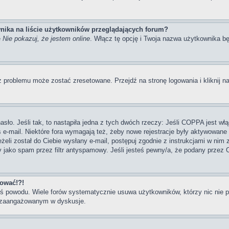
nika na liście użytkowników przeglądających forum?
ę
Nie pokazuj, że jestem online
. Włącz tę opcję i Twoja nazwa użytkownika bę
 problemu może zostać zresetowane. Przejdź na stronę logowania i kliknij na
ło. Jeśli tak, to nastąpiła jedna z tych dwóch rzeczy: Jeśli COPPA jest włą
s e-mail. Niektóre fora wymagają też, żeby nowe rejestracje były aktywowane
eżeli został do Ciebie wysłany e-mail, postępuj zgodnie z instrukcjami w nim
y jako spam przez filtr antyspamowy. Jeśli jesteś pewny/a, że podany przez C
gować!?!
goś powodu. Wiele forów systematycznie usuwa użytkowników, którzy nic nie 
iej zaangażowanym w dyskusje.