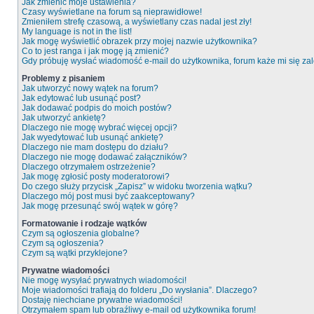
Jak zmienić moje ustawienia?
Czasy wyświetlane na forum są nieprawidłowe!
Zmieniłem strefę czasową, a wyświetlany czas nadal jest zły!
My language is not in the list!
Jak mogę wyświetlić obrazek przy mojej nazwie użytkownika?
Co to jest ranga i jak mogę ją zmienić?
Gdy próbuję wysłać wiadomość e-mail do użytkownika, forum każe mi się z
Problemy z pisaniem
Jak utworzyć nowy wątek na forum?
Jak edytować lub usunąć post?
Jak dodawać podpis do moich postów?
Jak utworzyć ankietę?
Dlaczego nie mogę wybrać więcej opcji?
Jak wyedytować lub usunąć ankietę?
Dlaczego nie mam dostępu do działu?
Dlaczego nie mogę dodawać załączników?
Dlaczego otrzymałem ostrzeżenie?
Jak mogę zgłosić posty moderatorowi?
Do czego służy przycisk „Zapisz” w widoku tworzenia wątku?
Dlaczego mój post musi być zaakceptowany?
Jak mogę przesunąć swój wątek w górę?
Formatowanie i rodzaje wątków
Czym są ogłoszenia globalne?
Czym są ogłoszenia?
Czym są wątki przyklejone?
Prywatne wiadomości
Nie mogę wysyłać prywatnych wiadomości!
Moje wiadomości trafiają do folderu „Do wysłania”. Dlaczego?
Dostaję niechciane prywatne wiadomości!
Otrzymałem spam lub obraźliwy e-mail od użytkownika forum!