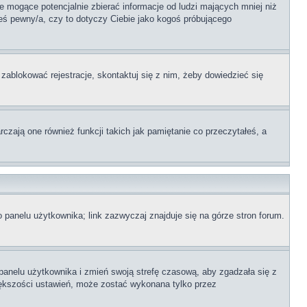
 mogące potencjalnie zbierać informacje od ludzi mających mniej niż
teś pewny/a, czy to dotyczy Ciebie jako kogoś próbującego
 zablokować rejestracje, skontaktuj się z nim, żeby dowiedzieć się
zają one również funkcji takich jak pamiętanie co przeczytałeś, a
 panelu użytkownika; link zazwyczaj znajduje się na górze stron forum.
o panelu użytkownika i zmień swoją strefę czasową, aby zgadzała się z
iększości ustawień, może zostać wykonana tylko przez