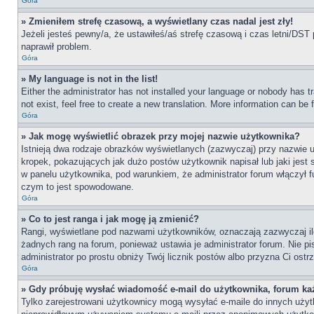
Góra
» Zmieniłem strefę czasową, a wyświetlany czas nadal jest zły!
Jeżeli jesteś pewny/a, że ustawiłeś/aś strefę czasową i czas letni/DST 
naprawił problem.
Góra
» My language is not in the list!
Either the administrator has not installed your language or nobody has t
not exist, feel free to create a new translation. More information can be
Góra
» Jak mogę wyświetlić obrazek przy mojej nazwie użytkownika?
Istnieją dwa rodzaje obrazków wyświetlanych (zazwyczaj) przy nazwie 
kropek, pokazujących jak dużo postów użytkownik napisał lub jaki jest
w panelu użytkownika, pod warunkiem, że administrator forum włączył f
czym to jest spowodowane.
Góra
» Co to jest ranga i jak mogę ją zmienić?
Rangi, wyświetlane pod nazwami użytkowników, oznaczają zazwyczaj ile 
żadnych rang na forum, ponieważ ustawia je administrator forum. Nie pis
administrator po prostu obniży Twój licznik postów albo przyzna Ci ostr
Góra
» Gdy próbuję wysłać wiadomość e-mail do użytkownika, forum ka
Tylko zarejestrowani użytkownicy mogą wysyłać e-maile do innych użytko