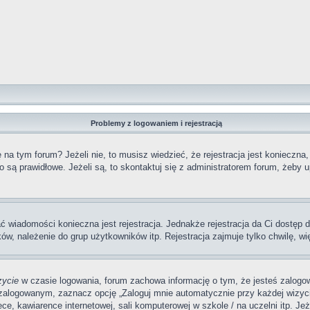
Problemy z logowaniem i rejestracją
a tym forum? Jeżeli nie, to musisz wiedzieć, że rejestracja jest konieczna,
o są prawidłowe. Jeżeli są, to skontaktuj się z administratorem forum, żeby 
ać wiadomości konieczna jest rejestracja. Jednakże rejestracja da Ci dostęp
ów, należenie do grup użytkowników itp. Rejestracja zajmuje tylko chwilę, wi
zycie
w czasie logowania, forum zachowa informację o tym, że jesteś zalogow
zalogowanym, zaznacz opcję „Zaloguj mnie automatycznie przy każdej wizycie
, kawiarence internetowej, sali komputerowej w szkole / na uczelni itp. Jeżel