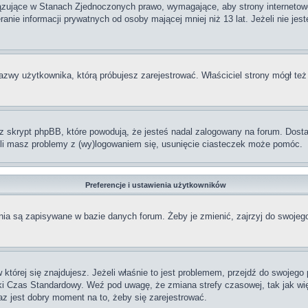
iązujące w Stanach Zjednoczonych prawo, wymagające, aby strony internetowe
anie informacji prywatnych od osoby mającej mniej niż 13 lat. Jeżeli nie jes
nazwy użytkownika, którą próbujesz zarejestrować. Właściciel strony mógł też
skrypt phpBB, które powodują, że jesteś nadal zalogowany na forum. Dostarc
żeli masz problemy z (wy)logowaniem się, usunięcie ciasteczek może pomóc.
Preferencje i ustawienia użytkowników
ia są zapisywane w bazie danych forum. Żeby je zmienić, zajrzyj do swojego
w której się znajdujesz. Jeżeli właśnie to jest problemem, przejdź do swojeg
ki Czas Standardowy. Weź pod uwagę, że zmiana strefy czasowej, tak jak w
raz jest dobry moment na to, żeby się zarejestrować.