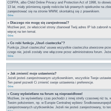
COPPA, albo Child Online Privacy and Protection Act of 1998, to obow
13 lat, miały piśmienną zgodę rodziców lub prawnych opiekunów na zbier
zarejestrować się na stronie WWW, skontaktuj się z prawnikiem.
Góra
» Dlaczego nie mogę się zarejestrować?
Możliwe jest, że właściciel strony zbanował Twój adres IP lub zabronił 
więcej na ten temat.
Góra
» Co robi funkcja „Usuń ciasteczka”?
Funkcja „Usuń ciasteczka” usuwa wszystkie ciasteczka utworzone przez 
czego nie, jeżeli zostały one włączone przez administratora forum. Je
Góra
» Jak zmienić moje ustawienia?
Jeżeli jesteś zarejestrowanym użytkownikiem, wszystkie Twoje ustawien
Ten panel pozwoli Ci zmienić swoje ustawienia i preferencje.
Góra
» Czasy wyświetlane na forum są nieprawidłowe!
Możliwe, że wyświetlany czas pochodzi z innej strefy czasowej niż ta, 
Twoim położeniem, np. w Europie Centralnej wybierz Środkowoeuropejs
zarejestrowanych użytkowników. Jeżeli nie jesteś zarejestrowany, to te