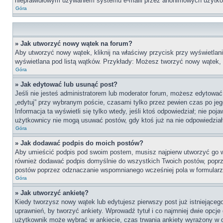
nieprawidłowym używaniem systemu e-maili przez anonimowych użytko
Góra
» Jak utworzyć nowy wątek na forum?
Aby utworzyć nowy wątek, kliknij na właściwy przycisk przy wyświetlan
wyświetlana pod listą wątków. Przykłady: Możesz tworzyć nowy wątek,
Góra
» Jak edytować lub usunąć post?
Jeśli nie jesteś administratorem lub moderator forum, możesz edytować 
„edytuj” przy wybranym poście, czasami tylko przez pewien czas po jego 
Informacja ta wyświetli się tylko wtedy, jeśli ktoś odpowiedział; nie po
użytkownicy nie mogą usuwać postów, gdy ktoś już na nie odpowiedział
Góra
» Jak dodawać podpis do moich postów?
Aby umieścić podpis pod swoim postem, musisz najpierw utworzyć go 
również dodawać podpis domyślnie do wszystkich Twoich postów, poprz
postów poprzez odznaczanie wspomnianego wcześniej pola w formularzu
Góra
» Jak utworzyć ankietę?
Kiedy tworzysz nowy wątek lub edytujesz pierwszy post już istniejącego,
uprawnień, by tworzyć ankiety. Wprowadź tytuł i co najmniej dwie opcje 
użytkownik może wybrać w ankiecie, czas trwania ankiety wyrażony w 