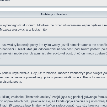
wników.
Problemy z pisaniem
iu wybranego działu forum. Możliwe, że przed utworzeniem wątku będziesz mu
 Możesz głosować w ankietach itp.
i usuwać tylko swoje posty i to tylko wtedy, jeżeli administrator w ten sposó
napisaniu. Jeżeli ktoś już odpowiedział na ten post, pod Twoim postem pojawi 
jawi się jeśli moderator lub administrator edytował post, choć oni mogą zosta
.
w panelu użytkownika. Gdy już to zrobisz, możesz zaznaczyć pole
Dołącz po
ez zaznaczenie odpowiedniego pola w panelu użytkownika. Kiedy to zrobisz,
 pisania posta.
 kliknij zakładkę „Tworzenie ankiety” znajdującą się poniżej głównego formula
do odpowiednich pól, upewniając się, że każda opcja znajduje się w osobnej li
dniach (0 oznacza brak limitu) i w końcu zadecydować, czy użytkownicy mog