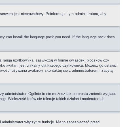
serwera jest nieprawidłowy. Poinformuj o tym administratora, aby
 they can install the language pack you need. If the language pack does
e z rangą użytkownika, zazwyczaj w formie gwiazdek, bloczków czy
ako avatar i jest unikalny dla każdego użytkownika. Możesz go ustawić
wości używania avatarów, skontaktuj się z administratorem i zapytaj,
zy administrator. Ogólnie to nie możesz tak po prostu zmienić wyglądu
gę. Większość forów nie toleruje takich działań i moderator lub
 administrator włączył tę funkcję. Ma to zabezpieczać przed