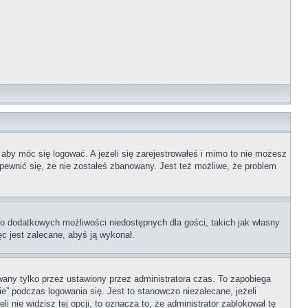
 aby móc się logować. A jeżeli się zarejestrowałeś i mimo to nie możesz
upewnić się, że nie zostałeś zbanowany. Jest też możliwe, że problem
 do dodatkowych możliwości niedostępnych dla gości, takich jak własny
ęc jest zalecane, abyś ją wykonał.
any tylko przez ustawiony przez administratora czas. To zapobiega
” podczas logowania się. Jest to stanowczo niezalecane, jeżeli
i nie widzisz tej opcji, to oznacza to, że administrator zablokował tę