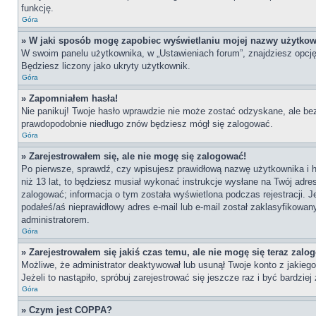
funkcję.
Góra
» W jaki sposób mogę zapobiec wyświetlaniu mojej nazwy użytkow
W swoim panelu użytkownika, w „Ustawieniach forum”, znajdziesz opcj
Będziesz liczony jako ukryty użytkownik.
Góra
» Zapomniałem hasła!
Nie panikuj! Twoje hasło wprawdzie nie może zostać odzyskane, ale bez
prawdopodobnie niedługo znów będziesz mógł się zalogować.
Góra
» Zarejestrowałem się, ale nie mogę się zalogować!
Po pierwsze, sprawdź, czy wpisujesz prawidłową nazwę użytkownika i has
niż 13 lat, to będziesz musiał wykonać instrukcje wysłane na Twój adre
zalogować; informacja o tym została wyświetlona podczas rejestracji. J
podałeś/aś nieprawidłowy adres e-mail lub e-mail został zaklasyfikowan
administratorem.
Góra
» Zarejestrowałem się jakiś czas temu, ale nie mogę się teraz zalo
Możliwe, że administrator deaktywował lub usunął Twoje konto z jakie
Jeżeli to nastąpiło, spróbuj zarejestrować się jeszcze raz i być bardz
Góra
» Czym jest COPPA?