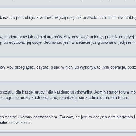
dzisz, że potrzebujesz wstawić więcej opcji niż pozwala na to limit, skontaktu
w, moderatorów lub administratorów. Aby edytować ankietę, przejdź do edycj
tę lub edytować jej opcje. Jednakże, jeśli w ankiecie już głosowano, jedynie
ów. Aby przeglądać, czytać, pisać w nich lub wykonywać inne operacje, potr
iału, dla każdej grupy i dla każdego użytkownika. Administrator forum mógł
laczego nie możesz ich dołączać, skontaktuj się z administratorem forum.
eś zostać ukarany ostrzeżeniem. Zauważ, że jest to decyzja administratora 
małeś ostrzeżenie.