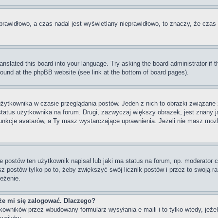
prawidłowo, a czas nadal jest wyświetlany nieprawidłowo, to znaczy, że czas 
ranslated this board into your language. Try asking the board administrator if
 found at the phpBB website (see link at the bottom of board pages).
użytkownika w czasie przeglądania postów. Jeden z nich to obrazki związan
 status użytkownika na forum. Drugi, zazwyczaj większy obrazek, jest znany j
unkcje avatarów, a Ty masz wystarczające uprawnienia. Jeżeli nie masz możli
postów ten użytkownik napisał lub jaki ma status na forum, np. moderator c
z postów tylko po to, żeby zwiększyć swój licznik postów i przez to swoją ran
zeżenie.
że mi się zalogować. Dlaczego?
wników przez wbudowany formularz wysyłania e-maili i to tylko wtedy, jeżeli