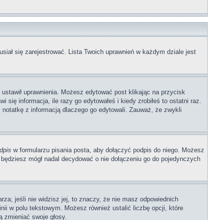
siał się zarejestrować. Lista Twoich uprawnień w każdym dziale jest
b ustawił uprawnienia. Możesz edytować post klikając na przycisk
się informacja, ile razy go edytowałeś i kiedy zrobiłeś to ostatni raz.
wić notatkę z informacją dlaczego go edytowali. Zauważ, że zwykli
dpis
w formularzu pisania posta, aby dołączyć podpis do niego. Możesz
 będziesz mógł nadal decydować o nie dołączeniu go do pojedynczych
rza; jeśli nie widzisz jej, to znaczy, że nie masz odpowiednich
nii w polu tekstowym. Możesz również ustalić liczbę opcji, które
ą zmieniać swoje głosy.