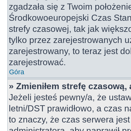
zgadzała się z Twoim położeni
Środkowoeuropejski Czas Sta
strefy czasowej, tak jak więk
tylko przez zarejestrowanych u
zarejestrowany, to teraz jest d
zarejestrować.
Góra
» Zmieniłem strefę czasową, a
Jeżeli jesteś pewny/a, że ustaw
letni/DST prawidłowo, a czas n
to znaczy, że czas serwera jes
administratora, aby naprawił p