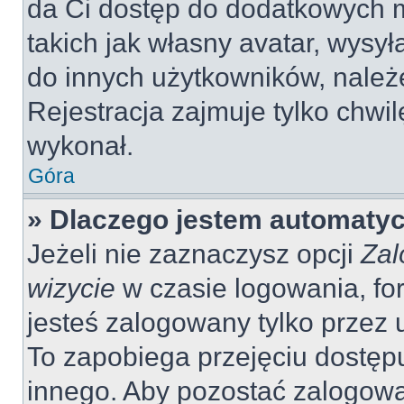
da Ci dostęp do dodatkowych m
takich jak własny avatar, wysy
do innych użytkowników, należ
Rejestracja zajmuje tylko chwil
wykonał.
Góra
» Dlaczego jestem automaty
Jeżeli nie zaznaczysz opcji
Zal
wizycie
w czasie logowania, fo
jesteś zalogowany tylko przez 
To zapobiega przejęciu dostęp
innego. Aby pozostać zalogow