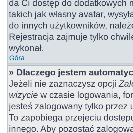
da Ci dostęp do dodatkowych m
takich jak własny avatar, wysy
do innych użytkowników, należ
Rejestracja zajmuje tylko chwil
wykonał.
Góra
» Dlaczego jestem automaty
Jeżeli nie zaznaczysz opcji
Zal
wizycie
w czasie logowania, fo
jesteś zalogowany tylko przez 
To zapobiega przejęciu dostęp
innego. Aby pozostać zalogow