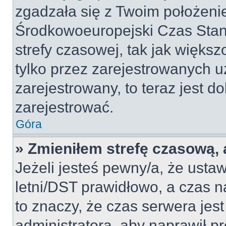
zgadzała się z Twoim położeni
Środkowoeuropejski Czas Sta
strefy czasowej, tak jak więk
tylko przez zarejestrowanych u
zarejestrowany, to teraz jest d
zarejestrować.
Góra
» Zmieniłem strefę czasową, a
Jeżeli jesteś pewny/a, że ustaw
letni/DST prawidłowo, a czas n
to znaczy, że czas serwera jes
administratora, aby naprawił p