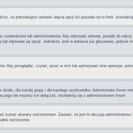
dzisz, że potrzebujesz wstawić więcej opcji niż pozwala na to limit, skontaktu
w, moderatorów lub administratorów. Aby edytować ankietę, przejdź do edycj
tę lub edytować jej opcje. Jednakże, jeśli w ankiecie już głosowano, jedynie
ów. Aby przeglądać, czytać, pisać w nich lub wykonywać inne operacje, potr
iału, dla każdej grupy i dla każdego użytkownika. Administrator forum mógł
laczego nie możesz ich dołączać, skontaktuj się z administratorem forum.
eś zostać ukarany ostrzeżeniem. Zauważ, że jest to decyzja administratora 
małeś ostrzeżenie.