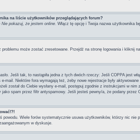
nika na liście użytkowników przeglądających forum?
ę
Nie pokazuj, że jestem online
. Włącz tę opcję i Twoja nazwa użytkownika bę
 problemu może zostać zresetowane. Przejdź na stronę logowania i kliknij na
ło. Jeśli tak, to nastąpiła jedna z tych dwóch rzeczy: Jeśli COPPA jest włą
s e-mail. Niektóre fora wymagają też, żeby nowe rejestracje były aktywowane
eżeli został do Ciebie wysłany e-mail, postępuj zgodnie z instrukcjami w nim
y jako spam przez filtr antyspamowy. Jeśli jesteś pewny/a, że podany przez C
gować!?!
goś powodu. Wiele forów systematycznie usuwa użytkowników, którzy nic nie 
iej zaangażowanym w dyskusje.