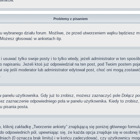
wników.
Problemy z pisaniem
iu wybranego działu forum. Możliwe, że przed utworzeniem wątku będziesz mu
 Możesz głosować w ankietach itp.
i usuwać tylko swoje posty i to tylko wtedy, jeżeli administrator w ten sposó
napisaniu. Jeżeli ktoś już odpowiedział na ten post, pod Twoim postem pojawi 
jawi się jeśli moderator lub administrator edytował post, choć oni mogą zosta
.
w panelu użytkownika. Gdy już to zrobisz, możesz zaznaczyć pole
Dołącz po
ez zaznaczenie odpowiedniego pola w panelu użytkownika. Kiedy to zrobisz,
 pisania posta.
 kliknij zakładkę „Tworzenie ankiety” znajdującą się poniżej głównego formula
do odpowiednich pól, upewniając się, że każda opcja znajduje się w osobnej li
dniach (0 oznacza brak limitu) i w końcu zadecydować, czy użytkownicy mog