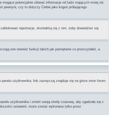
 mogące potencjalnie zbierać informacje od ludzi mających mniej niż
teś pewny/a, czy to dotyczy Ciebie jako kogoś próbującego
 zablokować rejestracje, skontaktuj się z nim, żeby dowiedzieć się
zają one również funkcji takich jak pamiętanie co przeczytałeś, a
 panelu użytkownika; link zazwyczaj znajduje się na górze stron forum.
o panelu użytkownika i zmień swoją strefę czasową, aby zgadzała się z
iększości ustawień, może zostać wykonana tylko przez