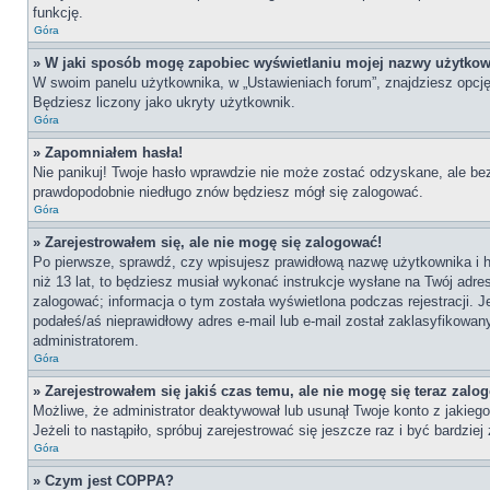
funkcję.
Góra
» W jaki sposób mogę zapobiec wyświetlaniu mojej nazwy użytkow
W swoim panelu użytkownika, w „Ustawieniach forum”, znajdziesz opcj
Będziesz liczony jako ukryty użytkownik.
Góra
» Zapomniałem hasła!
Nie panikuj! Twoje hasło wprawdzie nie może zostać odzyskane, ale bez
prawdopodobnie niedługo znów będziesz mógł się zalogować.
Góra
» Zarejestrowałem się, ale nie mogę się zalogować!
Po pierwsze, sprawdź, czy wpisujesz prawidłową nazwę użytkownika i has
niż 13 lat, to będziesz musiał wykonać instrukcje wysłane na Twój adre
zalogować; informacja o tym została wyświetlona podczas rejestracji. J
podałeś/aś nieprawidłowy adres e-mail lub e-mail został zaklasyfikowan
administratorem.
Góra
» Zarejestrowałem się jakiś czas temu, ale nie mogę się teraz zalo
Możliwe, że administrator deaktywował lub usunął Twoje konto z jakie
Jeżeli to nastąpiło, spróbuj zarejestrować się jeszcze raz i być bardz
Góra
» Czym jest COPPA?