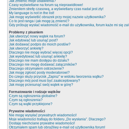
Jak zmienić moje ustawienia?
Czasy wyświetlane na forum są nieprawidłowe!
Zmieniłem strefę czasową, a wyświetlany czas nadal jest zły!
My language is not in the list!
Jak mogę wyświetlić obrazek przy mojej nazwie użytkownika?
Co to jest ranga i jak mogę ją zmienić?
Gdy próbuję wysłać wiadomość e-mail do użytkownika, forum każe mi się z
Problemy z pisaniem
Jak utworzyć nowy wątek na forum?
Jak edytować lub usunąć post?
Jak dodawać podpis do moich postów?
Jak utworzyć ankietę?
Dlaczego nie mogę wybrać więcej opcji?
Jak wyedytować lub usunąć ankietę?
Dlaczego nie mam dostępu do działu?
Dlaczego nie mogę dodawać załączników?
Dlaczego otrzymałem ostrzeżenie?
Jak mogę zgłosić posty moderatorowi?
Do czego służy przycisk „Zapisz” w widoku tworzenia wątku?
Dlaczego mój post musi być zaakceptowany?
Jak mogę przesunąć swój wątek w górę?
Formatowanie i rodzaje wątków
Czym są ogłoszenia globalne?
Czym są ogłoszenia?
Czym są wątki przyklejone?
Prywatne wiadomości
Nie mogę wysyłać prywatnych wiadomości!
Moje wiadomości trafiają do folderu „Do wysłania”. Dlaczego?
Dostaję niechciane prywatne wiadomości!
Otrzymałem spam lub obraźliwy e-mail od użytkownika forum!