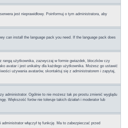
serwera jest nieprawidłowy. Poinformuj o tym administratora, aby
 they can install the language pack you need. If the language pack does
e z rangą użytkownika, zazwyczaj w formie gwiazdek, bloczków czy
ako avatar i jest unikalny dla każdego użytkownika. Możesz go ustawić
wości używania avatarów, skontaktuj się z administratorem i zapytaj,
zy administrator. Ogólnie to nie możesz tak po prostu zmienić wyglądu
gę. Większość forów nie toleruje takich działań i moderator lub
 administrator włączył tę funkcję. Ma to zabezpieczać przed