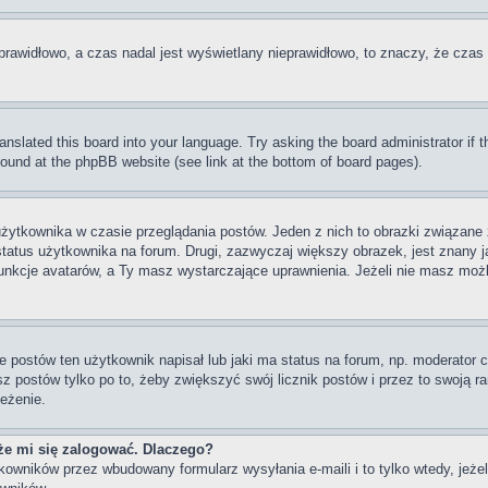
prawidłowo, a czas nadal jest wyświetlany nieprawidłowo, to znaczy, że czas 
ranslated this board into your language. Try asking the board administrator if
 found at the phpBB website (see link at the bottom of board pages).
użytkownika w czasie przeglądania postów. Jeden z nich to obrazki związan
 status użytkownika na forum. Drugi, zazwyczaj większy obrazek, jest znany j
unkcje avatarów, a Ty masz wystarczające uprawnienia. Jeżeli nie masz możli
postów ten użytkownik napisał lub jaki ma status na forum, np. moderator c
z postów tylko po to, żeby zwiększyć swój licznik postów i przez to swoją ran
zeżenie.
że mi się zalogować. Dlaczego?
wników przez wbudowany formularz wysyłania e-maili i to tylko wtedy, jeżeli