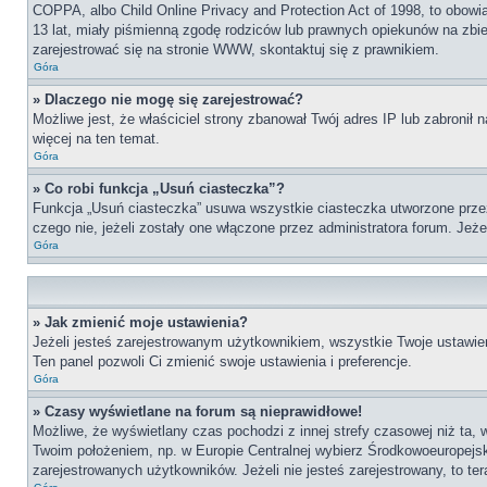
COPPA, albo Child Online Privacy and Protection Act of 1998, to obow
13 lat, miały piśmienną zgodę rodziców lub prawnych opiekunów na zbier
zarejestrować się na stronie WWW, skontaktuj się z prawnikiem.
Góra
» Dlaczego nie mogę się zarejestrować?
Możliwe jest, że właściciel strony zbanował Twój adres IP lub zabronił 
więcej na ten temat.
Góra
» Co robi funkcja „Usuń ciasteczka”?
Funkcja „Usuń ciasteczka” usuwa wszystkie ciasteczka utworzone przez 
czego nie, jeżeli zostały one włączone przez administratora forum. Je
Góra
» Jak zmienić moje ustawienia?
Jeżeli jesteś zarejestrowanym użytkownikiem, wszystkie Twoje ustawien
Ten panel pozwoli Ci zmienić swoje ustawienia i preferencje.
Góra
» Czasy wyświetlane na forum są nieprawidłowe!
Możliwe, że wyświetlany czas pochodzi z innej strefy czasowej niż ta, 
Twoim położeniem, np. w Europie Centralnej wybierz Środkowoeuropejs
zarejestrowanych użytkowników. Jeżeli nie jesteś zarejestrowany, to te