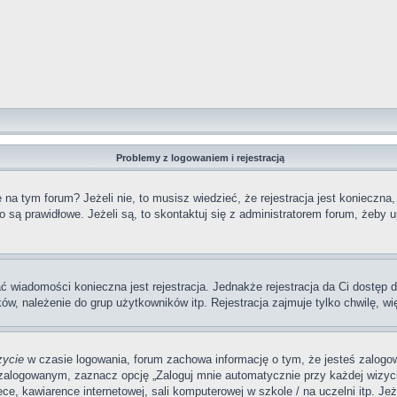
Problemy z logowaniem i rejestracją
a tym forum? Jeżeli nie, to musisz wiedzieć, że rejestracja jest konieczna,
o są prawidłowe. Jeżeli są, to skontaktuj się z administratorem forum, żeby 
ać wiadomości konieczna jest rejestracja. Jednakże rejestracja da Ci dostęp
ów, należenie do grup użytkowników itp. Rejestracja zajmuje tylko chwilę, wi
zycie
w czasie logowania, forum zachowa informację o tym, że jesteś zalogow
zalogowanym, zaznacz opcję „Zaloguj mnie automatycznie przy każdej wizycie
, kawiarence internetowej, sali komputerowej w szkole / na uczelni itp. Jeżel