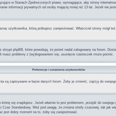
iązujące w Stanach Zjednoczonych prawo, wymagające, aby strony internetowe
anie informacji prywatnych od osoby mającej mniej niż 13 lat. Jeżeli nie jes
nazwy użytkownika, którą próbujesz zarejestrować. Właściciel strony mógł też
skrypt phpBB, które powodują, że jesteś nadal zalogowany na forum. Dostarc
żeli masz problemy z (wy)logowaniem się, usunięcie ciasteczek może pomóc.
Preferencje i ustawienia użytkowników
ia są zapisywane w bazie danych forum. Żeby je zmienić, zajrzyj do swojego
w której się znajdujesz. Jeżeli właśnie to jest problemem, przejdź do swojeg
ki Czas Standardowy. Weź pod uwagę, że zmiana strefy czasowej, tak jak w
raz jest dobry moment na to, żeby się zarejestrować.