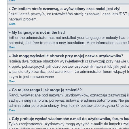
Góra
» Zmieniłem strefę czasową, a wyświetlany czas nadal jest zły!
Jeżeli jesteś pewny/a, że ustawiłeś/aś strefę czasową i czas letni/DST 
naprawił problem.
Góra
» My language is not in the list!
Either the administrator has not installed your language or nobody has t
not exist, feel free to create a new translation. More information can be
Góra
» Jak mogę wyświetlić obrazek przy mojej nazwie użytkownika?
Istnieją dwa rodzaje obrazków wyświetlanych (zazwyczaj) przy nazwie 
kropek, pokazujących jak dużo postów użytkownik napisał lub jaki jest
w panelu użytkownika, pod warunkiem, że administrator forum włączył f
czym to jest spowodowane.
Góra
» Co to jest ranga i jak mogę ją zmienić?
Rangi, wyświetlane pod nazwami użytkowników, oznaczają zazwyczaj ile 
żadnych rang na forum, ponieważ ustawia je administrator forum. Nie pis
administrator po prostu obniży Twój licznik postów albo przyzna Ci ostr
Góra
» Gdy próbuję wysłać wiadomość e-mail do użytkownika, forum ka
Tylko zarejestrowani użytkownicy mogą wysyłać e-maile do innych użytko