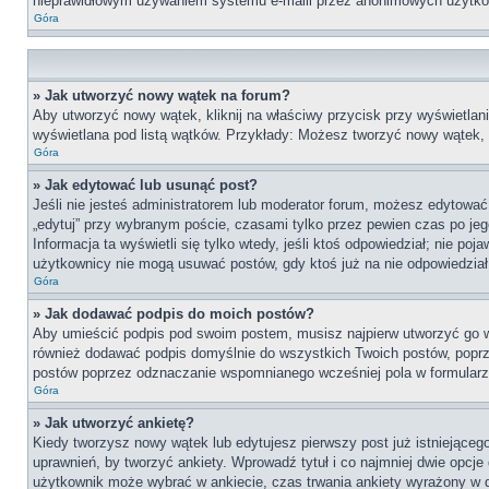
nieprawidłowym używaniem systemu e-maili przez anonimowych użytko
Góra
» Jak utworzyć nowy wątek na forum?
Aby utworzyć nowy wątek, kliknij na właściwy przycisk przy wyświetlan
wyświetlana pod listą wątków. Przykłady: Możesz tworzyć nowy wątek,
Góra
» Jak edytować lub usunąć post?
Jeśli nie jesteś administratorem lub moderator forum, możesz edytować 
„edytuj” przy wybranym poście, czasami tylko przez pewien czas po jego 
Informacja ta wyświetli się tylko wtedy, jeśli ktoś odpowiedział; nie po
użytkownicy nie mogą usuwać postów, gdy ktoś już na nie odpowiedział
Góra
» Jak dodawać podpis do moich postów?
Aby umieścić podpis pod swoim postem, musisz najpierw utworzyć go 
również dodawać podpis domyślnie do wszystkich Twoich postów, poprz
postów poprzez odznaczanie wspomnianego wcześniej pola w formularzu
Góra
» Jak utworzyć ankietę?
Kiedy tworzysz nowy wątek lub edytujesz pierwszy post już istniejącego,
uprawnień, by tworzyć ankiety. Wprowadź tytuł i co najmniej dwie opcje 
użytkownik może wybrać w ankiecie, czas trwania ankiety wyrażony w 