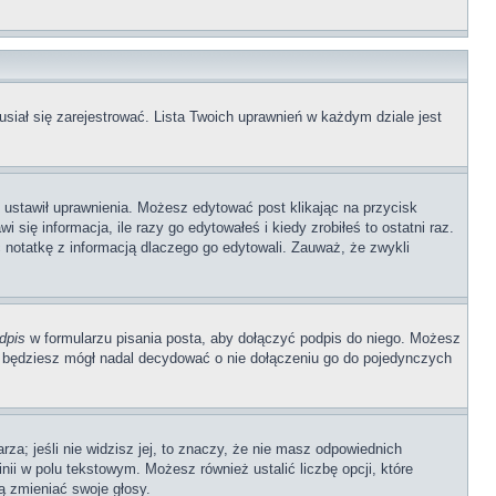
siał się zarejestrować. Lista Twoich uprawnień w każdym dziale jest
b ustawił uprawnienia. Możesz edytować post klikając na przycisk
się informacja, ile razy go edytowałeś i kiedy zrobiłeś to ostatni raz.
wić notatkę z informacją dlaczego go edytowali. Zauważ, że zwykli
dpis
w formularzu pisania posta, aby dołączyć podpis do niego. Możesz
 będziesz mógł nadal decydować o nie dołączeniu go do pojedynczych
rza; jeśli nie widzisz jej, to znaczy, że nie masz odpowiednich
nii w polu tekstowym. Możesz również ustalić liczbę opcji, które
ą zmieniać swoje głosy.