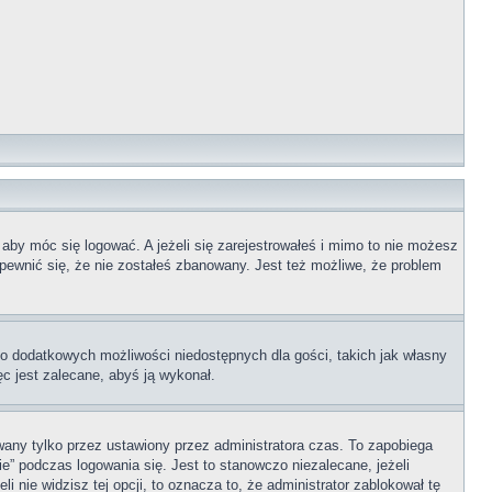
 aby móc się logować. A jeżeli się zarejestrowałeś i mimo to nie możesz
upewnić się, że nie zostałeś zbanowany. Jest też możliwe, że problem
 do dodatkowych możliwości niedostępnych dla gości, takich jak własny
ęc jest zalecane, abyś ją wykonał.
any tylko przez ustawiony przez administratora czas. To zapobiega
” podczas logowania się. Jest to stanowczo niezalecane, jeżeli
i nie widzisz tej opcji, to oznacza to, że administrator zablokował tę