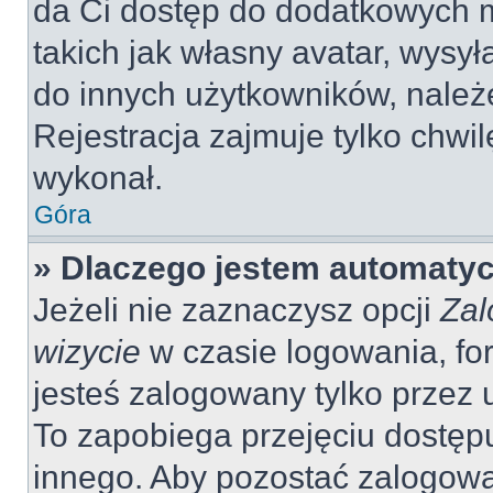
da Ci dostęp do dodatkowych m
takich jak własny avatar, wysy
do innych użytkowników, należ
Rejestracja zajmuje tylko chwil
wykonał.
Góra
» Dlaczego jestem automaty
Jeżeli nie zaznaczysz opcji
Zal
wizycie
w czasie logowania, fo
jesteś zalogowany tylko przez 
To zapobiega przejęciu dostęp
innego. Aby pozostać zalogow