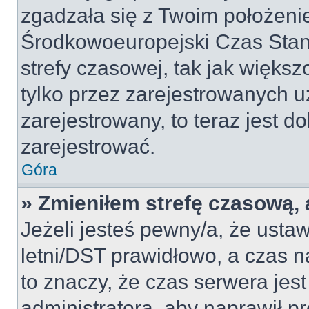
zgadzała się z Twoim położeni
Środkowoeuropejski Czas Sta
strefy czasowej, tak jak więk
tylko przez zarejestrowanych u
zarejestrowany, to teraz jest d
zarejestrować.
Góra
» Zmieniłem strefę czasową, a
Jeżeli jesteś pewny/a, że ustaw
letni/DST prawidłowo, a czas n
to znaczy, że czas serwera jes
administratora, aby naprawił p