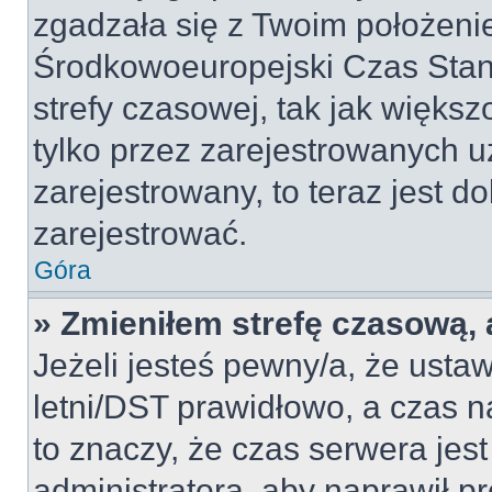
zgadzała się z Twoim położeni
Środkowoeuropejski Czas Sta
strefy czasowej, tak jak więk
tylko przez zarejestrowanych u
zarejestrowany, to teraz jest d
zarejestrować.
Góra
» Zmieniłem strefę czasową, a
Jeżeli jesteś pewny/a, że ustaw
letni/DST prawidłowo, a czas n
to znaczy, że czas serwera jes
administratora, aby naprawił p