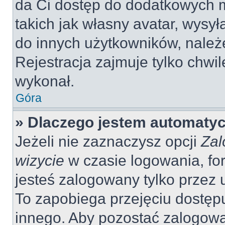
da Ci dostęp do dodatkowych m
takich jak własny avatar, wysy
do innych użytkowników, należ
Rejestracja zajmuje tylko chwil
wykonał.
Góra
» Dlaczego jestem automaty
Jeżeli nie zaznaczysz opcji
Zal
wizycie
w czasie logowania, fo
jesteś zalogowany tylko przez 
To zapobiega przejęciu dostęp
innego. Aby pozostać zalogow