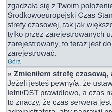
zgadzała się z Twoim położeni
Środkowoeuropejski Czas Sta
strefy czasowej, tak jak więk
tylko przez zarejestrowanych u
zarejestrowany, to teraz jest d
zarejestrować.
Góra
» Zmieniłem strefę czasową, a
Jeżeli jesteś pewny/a, że ustaw
letni/DST prawidłowo, a czas n
to znaczy, że czas serwera jes
administratora, aby naprawił p