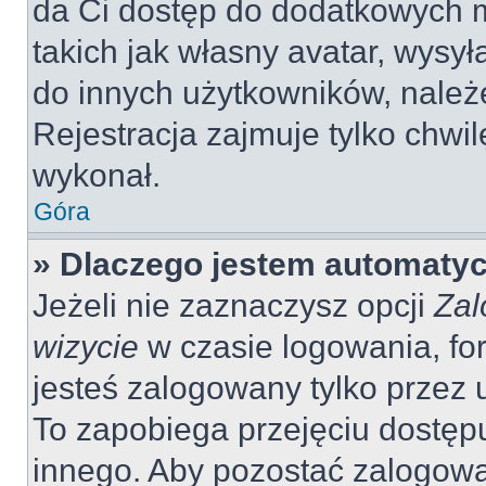
da Ci dostęp do dodatkowych m
takich jak własny avatar, wysy
do innych użytkowników, należ
Rejestracja zajmuje tylko chwil
wykonał.
Góra
» Dlaczego jestem automaty
Jeżeli nie zaznaczysz opcji
Zal
wizycie
w czasie logowania, fo
jesteś zalogowany tylko przez 
To zapobiega przejęciu dostęp
innego. Aby pozostać zalogow