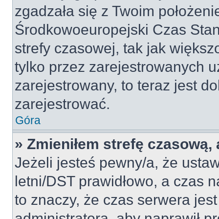
zgadzała się z Twoim położeni
Środkowoeuropejski Czas Sta
strefy czasowej, tak jak więk
tylko przez zarejestrowanych u
zarejestrowany, to teraz jest d
zarejestrować.
Góra
» Zmieniłem strefę czasową, a
Jeżeli jesteś pewny/a, że ustaw
letni/DST prawidłowo, a czas n
to znaczy, że czas serwera jes
administratora, aby naprawił p