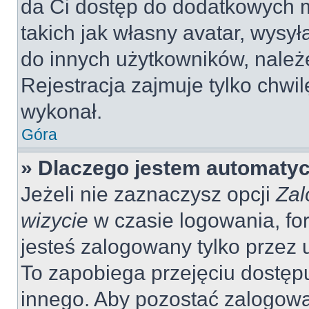
da Ci dostęp do dodatkowych m
takich jak własny avatar, wysy
do innych użytkowników, należ
Rejestracja zajmuje tylko chwil
wykonał.
Góra
» Dlaczego jestem automaty
Jeżeli nie zaznaczysz opcji
Zal
wizycie
w czasie logowania, fo
jesteś zalogowany tylko przez 
To zapobiega przejęciu dostęp
innego. Aby pozostać zalogow