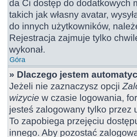
da Ci dostęp do dodatkowych m
takich jak własny avatar, wysy
do innych użytkowników, należ
Rejestracja zajmuje tylko chwil
wykonał.
Góra
» Dlaczego jestem automaty
Jeżeli nie zaznaczysz opcji
Zal
wizycie
w czasie logowania, fo
jesteś zalogowany tylko przez 
To zapobiega przejęciu dostęp
innego. Aby pozostać zalogow