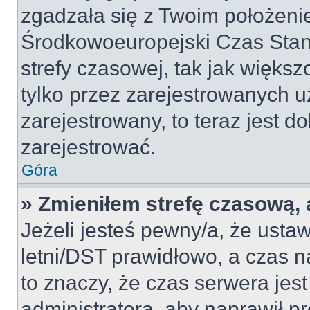
zgadzała się z Twoim położeni
Środkowoeuropejski Czas Sta
strefy czasowej, tak jak więk
tylko przez zarejestrowanych u
zarejestrowany, to teraz jest d
zarejestrować.
Góra
» Zmieniłem strefę czasową, a
Jeżeli jesteś pewny/a, że ustaw
letni/DST prawidłowo, a czas n
to znaczy, że czas serwera jes
administratora, aby naprawił p