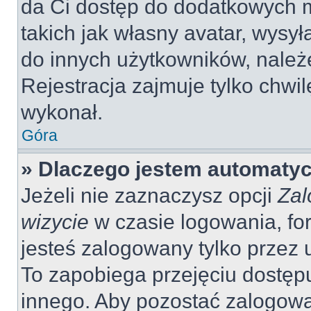
da Ci dostęp do dodatkowych m
takich jak własny avatar, wysy
do innych użytkowników, należ
Rejestracja zajmuje tylko chwil
wykonał.
Góra
» Dlaczego jestem automaty
Jeżeli nie zaznaczysz opcji
Zal
wizycie
w czasie logowania, fo
jesteś zalogowany tylko przez 
To zapobiega przejęciu dostęp
innego. Aby pozostać zalogow