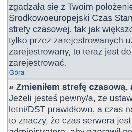
zgadzała się z Twoim położeni
Środkowoeuropejski Czas Sta
strefy czasowej, tak jak więk
tylko przez zarejestrowanych u
zarejestrowany, to teraz jest d
zarejestrować.
Góra
» Zmieniłem strefę czasową, a
Jeżeli jesteś pewny/a, że ustaw
letni/DST prawidłowo, a czas n
to znaczy, że czas serwera jes
administratora, aby naprawił p