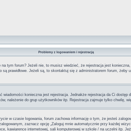
Problemy z logowaniem i rejestracją
a tym forum? Jeżeli nie, to musisz wiedzieć, że rejestracja jest konieczna,
o są prawidłowe. Jeżeli są, to skontaktuj się z administratorem forum, żeby 
ać wiadomości konieczna jest rejestracja. Jednakże rejestracja da Ci dostęp
ów, należenie do grup użytkowników itp. Rejestracja zajmuje tylko chwilę, wi
zycie
w czasie logowania, forum zachowa informację o tym, że jesteś zalogow
zalogowanym, zaznacz opcję „Zaloguj mnie automatycznie przy każdej wizycie
, kawiarence internetowej, sali komputerowej w szkole / na uczelni itp. Jeżel