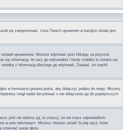
siał się zarejestrować. Lista Twoich uprawnień w każdym dziale jest
b ustawił uprawnienia. Możesz edytować post klikając na przycisk
się informacja, ile razy go edytowałeś i kiedy zrobiłeś to ostatni raz.
wić notatkę z informacją dlaczego go edytowali. Zauważ, że zwykli
dpis
w formularzu pisania posta, aby dołączyć podpis do niego. Możesz
 będziesz mógł nadal decydować o nie dołączeniu go do pojedynczych
rza; jeśli nie widzisz jej, to znaczy, że nie masz odpowiednich
nii w polu tekstowym. Możesz również ustalić liczbę opcji, które
ą zmieniać swoje głosy.