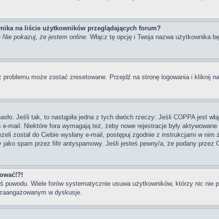
nika na liście użytkowników przeglądających forum?
ę
Nie pokazuj, że jestem online
. Włącz tę opcję i Twoja nazwa użytkownika bę
 problemu może zostać zresetowane. Przejdź na stronę logowania i kliknij na
ło. Jeśli tak, to nastąpiła jedna z tych dwóch rzeczy: Jeśli COPPA jest włą
s e-mail. Niektóre fora wymagają też, żeby nowe rejestracje były aktywowane
eżeli został do Ciebie wysłany e-mail, postępuj zgodnie z instrukcjami w nim
y jako spam przez filtr antyspamowy. Jeśli jesteś pewny/a, że podany przez C
gować!?!
goś powodu. Wiele forów systematycznie usuwa użytkowników, którzy nic nie 
iej zaangażowanym w dyskusje.