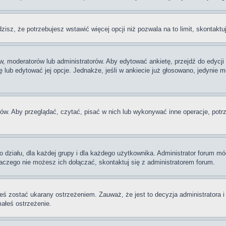
dzisz, że potrzebujesz wstawić więcej opcji niż pozwala na to limit, skontaktu
w, moderatorów lub administratorów. Aby edytować ankietę, przejdź do edycj
tę lub edytować jej opcje. Jednakże, jeśli w ankiecie już głosowano, jedynie
ów. Aby przeglądać, czytać, pisać w nich lub wykonywać inne operacje, potr
iału, dla każdej grupy i dla każdego użytkownika. Administrator forum mógł
laczego nie możesz ich dołączać, skontaktuj się z administratorem forum.
eś zostać ukarany ostrzeżeniem. Zauważ, że jest to decyzja administratora 
małeś ostrzeżenie.