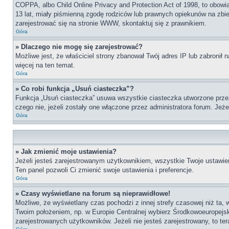
COPPA, albo Child Online Privacy and Protection Act of 1998, to obow
13 lat, miały piśmienną zgodę rodziców lub prawnych opiekunów na zbier
zarejestrować się na stronie WWW, skontaktuj się z prawnikiem.
Góra
» Dlaczego nie mogę się zarejestrować?
Możliwe jest, że właściciel strony zbanował Twój adres IP lub zabronił 
więcej na ten temat.
Góra
» Co robi funkcja „Usuń ciasteczka”?
Funkcja „Usuń ciasteczka” usuwa wszystkie ciasteczka utworzone przez 
czego nie, jeżeli zostały one włączone przez administratora forum. Je
Góra
» Jak zmienić moje ustawienia?
Jeżeli jesteś zarejestrowanym użytkownikiem, wszystkie Twoje ustawien
Ten panel pozwoli Ci zmienić swoje ustawienia i preferencje.
Góra
» Czasy wyświetlane na forum są nieprawidłowe!
Możliwe, że wyświetlany czas pochodzi z innej strefy czasowej niż ta, 
Twoim położeniem, np. w Europie Centralnej wybierz Środkowoeuropejs
zarejestrowanych użytkowników. Jeżeli nie jesteś zarejestrowany, to te