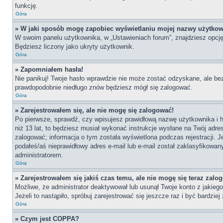
funkcję.
Góra
» W jaki sposób mogę zapobiec wyświetlaniu mojej nazwy użytkow
W swoim panelu użytkownika, w „Ustawieniach forum”, znajdziesz opcj
Będziesz liczony jako ukryty użytkownik.
Góra
» Zapomniałem hasła!
Nie panikuj! Twoje hasło wprawdzie nie może zostać odzyskane, ale bez
prawdopodobnie niedługo znów będziesz mógł się zalogować.
Góra
» Zarejestrowałem się, ale nie mogę się zalogować!
Po pierwsze, sprawdź, czy wpisujesz prawidłową nazwę użytkownika i has
niż 13 lat, to będziesz musiał wykonać instrukcje wysłane na Twój adre
zalogować; informacja o tym została wyświetlona podczas rejestracji. J
podałeś/aś nieprawidłowy adres e-mail lub e-mail został zaklasyfikowan
administratorem.
Góra
» Zarejestrowałem się jakiś czas temu, ale nie mogę się teraz zalo
Możliwe, że administrator deaktywował lub usunął Twoje konto z jakie
Jeżeli to nastąpiło, spróbuj zarejestrować się jeszcze raz i być bardz
Góra
» Czym jest COPPA?