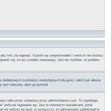
 aby móc się logować. A jeżeli się zarejestrowałeś i mimo to nie możesz
upewnić się, że nie zostałeś zbanowany. Jest też możliwe, że problem
 do dodatkowych możliwości niedostępnych dla gości, takich jak własny
ęc jest zalecane, abyś ją wykonał.
any tylko przez ustawiony przez administratora czas. To zapobiega
” podczas logowania się. Jest to stanowczo niezalecane, jeżeli
i nie widzisz tej opcji, to oznacza to, że administrator zablokował tę