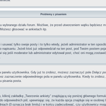
wników.
Problemy z pisaniem
iu wybranego działu forum. Możliwe, że przed utworzeniem wątku będziesz mu
 Możesz głosować w ankietach itp.
i usuwać tylko swoje posty i to tylko wtedy, jeżeli administrator w ten sposó
napisaniu. Jeżeli ktoś już odpowiedział na ten post, pod Twoim postem pojawi 
jawi się jeśli moderator lub administrator edytował post, choć oni mogą zosta
.
w panelu użytkownika. Gdy już to zrobisz, możesz zaznaczyć pole
Dołącz po
ez zaznaczenie odpowiedniego pola w panelu użytkownika. Kiedy to zrobisz,
 pisania posta.
 kliknij zakładkę „Tworzenie ankiety” znajdującą się poniżej głównego formula
do odpowiednich pól, upewniając się, że każda opcja znajduje się w osobnej li
dniach (0 oznacza brak limitu) i w końcu zadecydować, czy użytkownicy mog