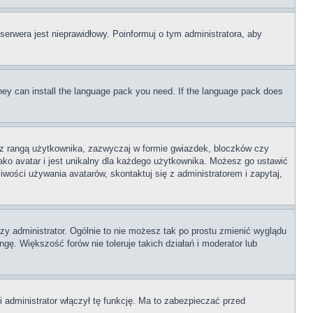
serwera jest nieprawidłowy. Poinformuj o tym administratora, aby
 they can install the language pack you need. If the language pack does
e z rangą użytkownika, zazwyczaj w formie gwiazdek, bloczków czy
ako avatar i jest unikalny dla każdego użytkownika. Możesz go ustawić
wości używania avatarów, skontaktuj się z administratorem i zapytaj,
zy administrator. Ogólnie to nie możesz tak po prostu zmienić wyglądu
gę. Większość forów nie toleruje takich działań i moderator lub
 administrator włączył tę funkcję. Ma to zabezpieczać przed