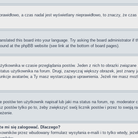
prawidłowo, a czas nadal jest wyświetlany nieprawidłowo, to znaczy, że czas 
ranslated this board into your language. Try asking the board administrator if
 found at the phpBB website (see link at the bottom of board pages).
użytkownika w czasie przeglądania postów. Jeden z nich to obrazki związan
 status użytkownika na forum. Drugi, zazwyczaj większy obrazek, jest znany j
unkcje avatarów, a Ty masz wystarczające uprawnienia. Jeżeli nie masz możli
postów ten użytkownik napisał lub jaki ma status na forum, np. moderator c
z postów tylko po to, żeby zwiększyć swój licznik postów i przez to swoją ran
zeżenie.
że mi się zalogować. Dlaczego?
wników przez wbudowany formularz wysyłania e-maili i to tylko wtedy, jeżeli