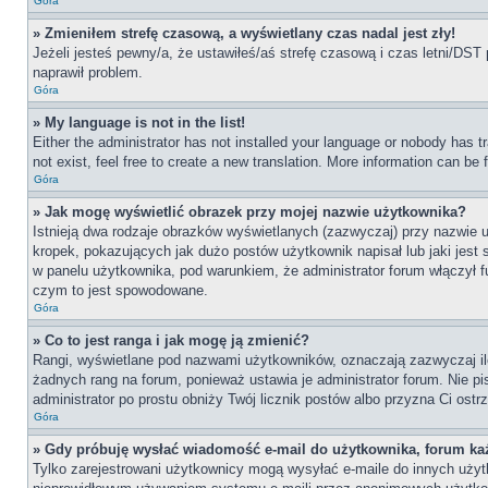
Góra
» Zmieniłem strefę czasową, a wyświetlany czas nadal jest zły!
Jeżeli jesteś pewny/a, że ustawiłeś/aś strefę czasową i czas letni/DST 
naprawił problem.
Góra
» My language is not in the list!
Either the administrator has not installed your language or nobody has t
not exist, feel free to create a new translation. More information can be
Góra
» Jak mogę wyświetlić obrazek przy mojej nazwie użytkownika?
Istnieją dwa rodzaje obrazków wyświetlanych (zazwyczaj) przy nazwie 
kropek, pokazujących jak dużo postów użytkownik napisał lub jaki jest
w panelu użytkownika, pod warunkiem, że administrator forum włączył f
czym to jest spowodowane.
Góra
» Co to jest ranga i jak mogę ją zmienić?
Rangi, wyświetlane pod nazwami użytkowników, oznaczają zazwyczaj ile 
żadnych rang na forum, ponieważ ustawia je administrator forum. Nie pis
administrator po prostu obniży Twój licznik postów albo przyzna Ci ostr
Góra
» Gdy próbuję wysłać wiadomość e-mail do użytkownika, forum ka
Tylko zarejestrowani użytkownicy mogą wysyłać e-maile do innych użytko