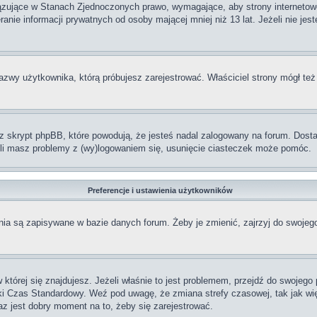
iązujące w Stanach Zjednoczonych prawo, wymagające, aby strony internetowe
anie informacji prywatnych od osoby mającej mniej niż 13 lat. Jeżeli nie jes
nazwy użytkownika, którą próbujesz zarejestrować. Właściciel strony mógł też
skrypt phpBB, które powodują, że jesteś nadal zalogowany na forum. Dostarc
żeli masz problemy z (wy)logowaniem się, usunięcie ciasteczek może pomóc.
Preferencje i ustawienia użytkowników
ia są zapisywane w bazie danych forum. Żeby je zmienić, zajrzyj do swojego
w której się znajdujesz. Jeżeli właśnie to jest problemem, przejdź do swojeg
ki Czas Standardowy. Weź pod uwagę, że zmiana strefy czasowej, tak jak w
raz jest dobry moment na to, żeby się zarejestrować.