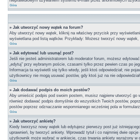
nieprawidłowym używaniem systemu e-maili przez anonimowych użytko
Góra
» Jak utworzyć nowy wątek na forum?
Aby utworzyć nowy wątek, kliknij na właściwy przycisk przy wyświetlan
wyświetlana pod listą wątków. Przykłady: Możesz tworzyć nowy wątek,
Góra
» Jak edytować lub usunąć post?
Jeśli nie jesteś administratorem lub moderator forum, możesz edytować 
„edytuj” przy wybranym poście, czasami tylko przez pewien czas po jego 
Informacja ta wyświetli się tylko wtedy, jeśli ktoś odpowiedział; nie po
użytkownicy nie mogą usuwać postów, gdy ktoś już na nie odpowiedział
Góra
» Jak dodawać podpis do moich postów?
Aby umieścić podpis pod swoim postem, musisz najpierw utworzyć go 
również dodawać podpis domyślnie do wszystkich Twoich postów, poprz
postów poprzez odznaczanie wspomnianego wcześniej pola w formularzu
Góra
» Jak utworzyć ankietę?
Kiedy tworzysz nowy wątek lub edytujesz pierwszy post już istniejącego,
uprawnień, by tworzyć ankiety. Wprowadź tytuł i co najmniej dwie opcje 
użytkownik może wybrać w ankiecie, czas trwania ankiety wyrażony w 