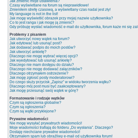
Jak zmienić moje ustawienia?
Czasy wyświetlane na forum są nieprawidłowe!
Zmieniłem strefę czasową, a wyświetlany czas nadal jest zły!
My language is not in the list!
Jak mogę wyświetlić obrazek przy mojej nazwie użytkownika?
Co to jest ranga i jak mogę ją zmienić?
Gdy próbuję wysłać wiadomość e-mail do użytkownika, forum każe mi się z
Problemy z pisaniem
Jak utworzyć nowy wątek na forum?
Jak edytować lub usunąć post?
Jak dodawać podpis do moich postów?
Jak utworzyć ankietę?
Dlaczego nie mogę wybrać więcej opcji?
Jak wyedytować lub usunąć ankietę?
Dlaczego nie mam dostępu do działu?
Dlaczego nie mogę dodawać załączników?
Dlaczego otrzymałem ostrzeżenie?
Jak mogę zgłosić posty moderatorowi?
Do czego służy przycisk „Zapisz” w widoku tworzenia wątku?
Dlaczego mój post musi być zaakceptowany?
Jak mogę przesunąć swój wątek w górę?
Formatowanie i rodzaje wątków
Czym są ogłoszenia globalne?
Czym są ogłoszenia?
Czym są wątki przyklejone?
Prywatne wiadomości
Nie mogę wysyłać prywatnych wiadomości!
Moje wiadomości trafiają do folderu „Do wysłania”. Dlaczego?
Dostaję niechciane prywatne wiadomości!
Otrzymałem spam lub obraźliwy e-mail od użytkownika forum!