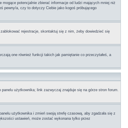
 mogące potencjalnie zbierać informacje od ludzi mających mniej niż
teś pewny/a, czy to dotyczy Ciebie jako kogoś próbującego
 zablokować rejestracje, skontaktuj się z nim, żeby dowiedzieć się
zają one również funkcji takich jak pamiętanie co przeczytałeś, a
 panelu użytkownika; link zazwyczaj znajduje się na górze stron forum.
o panelu użytkownika i zmień swoją strefę czasową, aby zgadzała się z
iększości ustawień, może zostać wykonana tylko przez