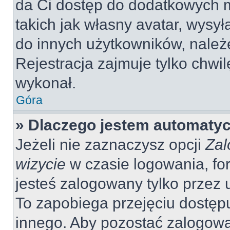
da Ci dostęp do dodatkowych m
takich jak własny avatar, wysy
do innych użytkowników, należ
Rejestracja zajmuje tylko chwil
wykonał.
Góra
» Dlaczego jestem automaty
Jeżeli nie zaznaczysz opcji
Zal
wizycie
w czasie logowania, fo
jesteś zalogowany tylko przez 
To zapobiega przejęciu dostęp
innego. Aby pozostać zalogow