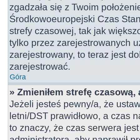
zgadzała się z Twoim położeni
Środkowoeuropejski Czas Sta
strefy czasowej, tak jak więk
tylko przez zarejestrowanych u
zarejestrowany, to teraz jest d
zarejestrować.
Góra
» Zmieniłem strefę czasową, a
Jeżeli jesteś pewny/a, że ustaw
letni/DST prawidłowo, a czas n
to znaczy, że czas serwera jes
administratora, aby naprawił p