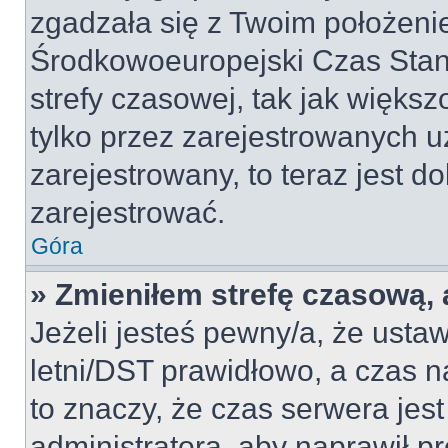
zgadzała się z Twoim położeni
Środkowoeuropejski Czas Sta
strefy czasowej, tak jak więk
tylko przez zarejestrowanych u
zarejestrowany, to teraz jest d
zarejestrować.
Góra
» Zmieniłem strefę czasową, a
Jeżeli jesteś pewny/a, że ustaw
letni/DST prawidłowo, a czas n
to znaczy, że czas serwera jes
administratora, aby naprawił p