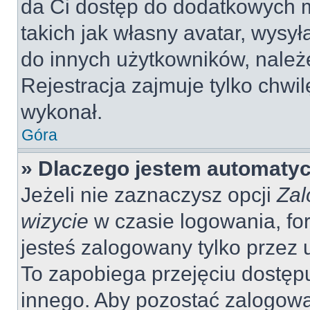
da Ci dostęp do dodatkowych m
takich jak własny avatar, wysy
do innych użytkowników, należ
Rejestracja zajmuje tylko chwil
wykonał.
Góra
» Dlaczego jestem automaty
Jeżeli nie zaznaczysz opcji
Zal
wizycie
w czasie logowania, fo
jesteś zalogowany tylko przez 
To zapobiega przejęciu dostęp
innego. Aby pozostać zalogow