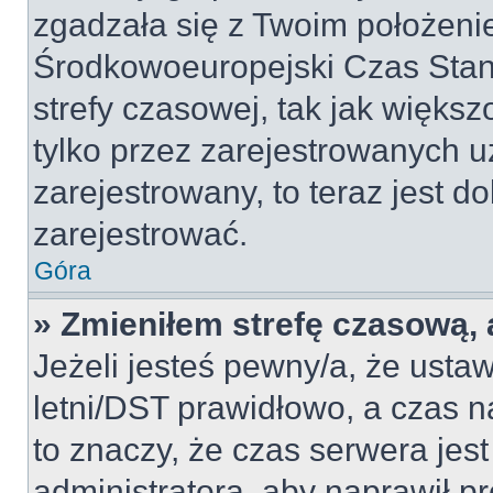
zgadzała się z Twoim położeni
Środkowoeuropejski Czas Sta
strefy czasowej, tak jak więk
tylko przez zarejestrowanych u
zarejestrowany, to teraz jest d
zarejestrować.
Góra
» Zmieniłem strefę czasową, a
Jeżeli jesteś pewny/a, że ustaw
letni/DST prawidłowo, a czas n
to znaczy, że czas serwera jes
administratora, aby naprawił p