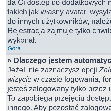
da Ci dostęp do dodatkowych m
takich jak własny avatar, wysy
do innych użytkowników, należ
Rejestracja zajmuje tylko chwil
wykonał.
Góra
» Dlaczego jestem automaty
Jeżeli nie zaznaczysz opcji
Zal
wizycie
w czasie logowania, fo
jesteś zalogowany tylko przez 
To zapobiega przejęciu dostęp
innego. Aby pozostać zalogow