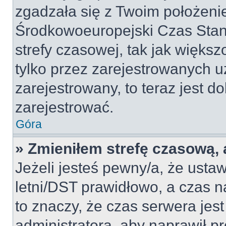
zgadzała się z Twoim położeni
Środkowoeuropejski Czas Sta
strefy czasowej, tak jak więk
tylko przez zarejestrowanych u
zarejestrowany, to teraz jest d
zarejestrować.
Góra
» Zmieniłem strefę czasową, a
Jeżeli jesteś pewny/a, że ustaw
letni/DST prawidłowo, a czas n
to znaczy, że czas serwera jes
administratora, aby naprawił p