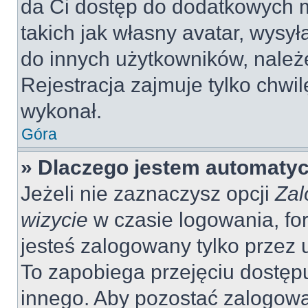
da Ci dostęp do dodatkowych m
takich jak własny avatar, wysy
do innych użytkowników, należ
Rejestracja zajmuje tylko chwil
wykonał.
Góra
» Dlaczego jestem automaty
Jeżeli nie zaznaczysz opcji
Zal
wizycie
w czasie logowania, fo
jesteś zalogowany tylko przez 
To zapobiega przejęciu dostęp
innego. Aby pozostać zalogow