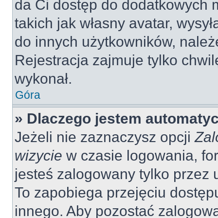
da Ci dostęp do dodatkowych m
takich jak własny avatar, wysy
do innych użytkowników, należ
Rejestracja zajmuje tylko chwil
wykonał.
Góra
» Dlaczego jestem automaty
Jeżeli nie zaznaczysz opcji
Zal
wizycie
w czasie logowania, fo
jesteś zalogowany tylko przez 
To zapobiega przejęciu dostęp
innego. Aby pozostać zalogow