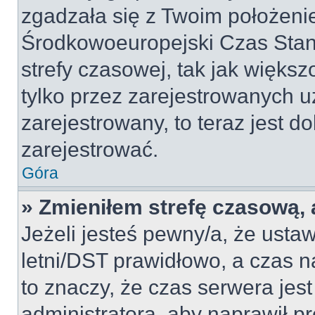
zgadzała się z Twoim położeni
Środkowoeuropejski Czas Sta
strefy czasowej, tak jak więk
tylko przez zarejestrowanych u
zarejestrowany, to teraz jest d
zarejestrować.
Góra
» Zmieniłem strefę czasową, a
Jeżeli jesteś pewny/a, że ustaw
letni/DST prawidłowo, a czas n
to znaczy, że czas serwera jes
administratora, aby naprawił p