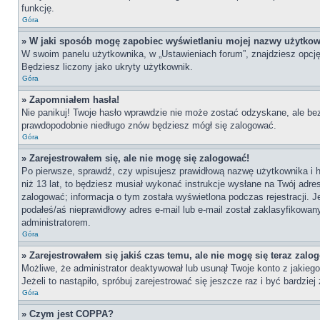
funkcję.
Góra
» W jaki sposób mogę zapobiec wyświetlaniu mojej nazwy użytkow
W swoim panelu użytkownika, w „Ustawieniach forum”, znajdziesz opcj
Będziesz liczony jako ukryty użytkownik.
Góra
» Zapomniałem hasła!
Nie panikuj! Twoje hasło wprawdzie nie może zostać odzyskane, ale bez
prawdopodobnie niedługo znów będziesz mógł się zalogować.
Góra
» Zarejestrowałem się, ale nie mogę się zalogować!
Po pierwsze, sprawdź, czy wpisujesz prawidłową nazwę użytkownika i has
niż 13 lat, to będziesz musiał wykonać instrukcje wysłane na Twój adre
zalogować; informacja o tym została wyświetlona podczas rejestracji. J
podałeś/aś nieprawidłowy adres e-mail lub e-mail został zaklasyfikowan
administratorem.
Góra
» Zarejestrowałem się jakiś czas temu, ale nie mogę się teraz zalo
Możliwe, że administrator deaktywował lub usunął Twoje konto z jakie
Jeżeli to nastąpiło, spróbuj zarejestrować się jeszcze raz i być bardz
Góra
» Czym jest COPPA?