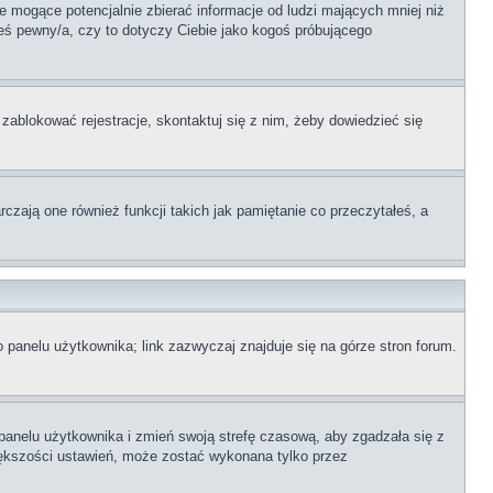
 mogące potencjalnie zbierać informacje od ludzi mających mniej niż
teś pewny/a, czy to dotyczy Ciebie jako kogoś próbującego
 zablokować rejestracje, skontaktuj się z nim, żeby dowiedzieć się
zają one również funkcji takich jak pamiętanie co przeczytałeś, a
 panelu użytkownika; link zazwyczaj znajduje się na górze stron forum.
o panelu użytkownika i zmień swoją strefę czasową, aby zgadzała się z
iększości ustawień, może zostać wykonana tylko przez