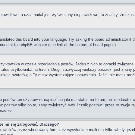
prawidłowo, a czas nadal jest wyświetlany nieprawidłowo, to znaczy, że czas 
ranslated this board into your language. Try asking the board administrator if
 found at the phpBB website (see link at the bottom of board pages).
użytkownika w czasie przeglądania postów. Jeden z nich to obrazki związan
 status użytkownika na forum. Drugi, zazwyczaj większy obrazek, jest znany j
unkcje avatarów, a Ty masz wystarczające uprawnienia. Jeżeli nie masz możli
postów ten użytkownik napisał lub jaki ma status na forum, np. moderator c
z postów tylko po to, żeby zwiększyć swój licznik postów i przez to swoją ran
zeżenie.
że mi się zalogować. Dlaczego?
wników przez wbudowany formularz wysyłania e-maili i to tylko wtedy, jeżeli