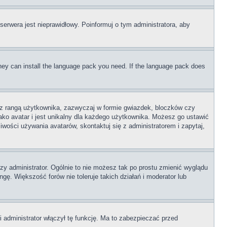
serwera jest nieprawidłowy. Poinformuj o tym administratora, aby
 they can install the language pack you need. If the language pack does
e z rangą użytkownika, zazwyczaj w formie gwiazdek, bloczków czy
ako avatar i jest unikalny dla każdego użytkownika. Możesz go ustawić
wości używania avatarów, skontaktuj się z administratorem i zapytaj,
zy administrator. Ogólnie to nie możesz tak po prostu zmienić wyglądu
gę. Większość forów nie toleruje takich działań i moderator lub
 administrator włączył tę funkcję. Ma to zabezpieczać przed