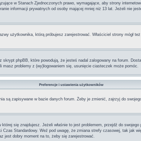
iązujące w Stanach Zjednoczonych prawo, wymagające, aby strony internetowe
anie informacji prywatnych od osoby mającej mniej niż 13 lat. Jeżeli nie jes
nazwy użytkownika, którą próbujesz zarejestrować. Właściciel strony mógł też
skrypt phpBB, które powodują, że jesteś nadal zalogowany na forum. Dostarc
żeli masz problemy z (wy)logowaniem się, usunięcie ciasteczek może pomóc.
Preferencje i ustawienia użytkowników
ia są zapisywane w bazie danych forum. Żeby je zmienić, zajrzyj do swojego
w której się znajdujesz. Jeżeli właśnie to jest problemem, przejdź do swojeg
ki Czas Standardowy. Weź pod uwagę, że zmiana strefy czasowej, tak jak w
raz jest dobry moment na to, żeby się zarejestrować.