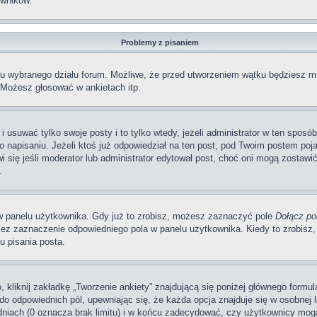
wników.
Problemy z pisaniem
iu wybranego działu forum. Możliwe, że przed utworzeniem wątku będziesz mu
 Możesz głosować w ankietach itp.
i usuwać tylko swoje posty i to tylko wtedy, jeżeli administrator w ten sposó
napisaniu. Jeżeli ktoś już odpowiedział na ten post, pod Twoim postem pojawi 
jawi się jeśli moderator lub administrator edytował post, choć oni mogą zosta
.
w panelu użytkownika. Gdy już to zrobisz, możesz zaznaczyć pole
Dołącz po
ez zaznaczenie odpowiedniego pola w panelu użytkownika. Kiedy to zrobisz,
 pisania posta.
 kliknij zakładkę „Tworzenie ankiety” znajdującą się poniżej głównego formula
do odpowiednich pól, upewniając się, że każda opcja znajduje się w osobnej li
dniach (0 oznacza brak limitu) i w końcu zadecydować, czy użytkownicy mog