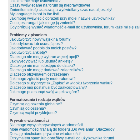
Jak zmienić moje ustawienia?
Czasy wyświetlane na forum są nieprawidłowe!
Zmieniłem strefę czasową, a wyświetlany czas nadal jest zły!
My language is not in the list!
Jak mogę wyświetlić obrazek przy mojej nazwie użytkownika?
Co to jest ranga i jak mogę ją zmienić?
Gdy próbuję wysłać wiadomość e-mail do użytkownika, forum każe mi się z
Problemy z pisaniem
Jak utworzyć nowy wątek na forum?
Jak edytować lub usunąć post?
Jak dodawać podpis do moich postów?
Jak utworzyć ankietę?
Dlaczego nie mogę wybrać więcej opcji?
Jak wyedytować lub usunąć ankietę?
Dlaczego nie mam dostępu do działu?
Dlaczego nie mogę dodawać załączników?
Dlaczego otrzymałem ostrzeżenie?
Jak mogę zgłosić posty moderatorowi?
Do czego służy przycisk „Zapisz” w widoku tworzenia wątku?
Dlaczego mój post musi być zaakceptowany?
Jak mogę przesunąć swój wątek w górę?
Formatowanie i rodzaje wątków
Czym są ogłoszenia globalne?
Czym są ogłoszenia?
Czym są wątki przyklejone?
Prywatne wiadomości
Nie mogę wysyłać prywatnych wiadomości!
Moje wiadomości trafiają do folderu „Do wysłania”. Dlaczego?
Dostaję niechciane prywatne wiadomości!
Otrzymałem spam lub obraźliwy e-mail od użytkownika forum!