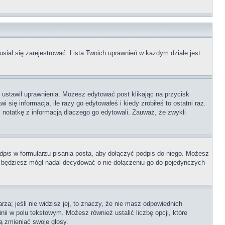
siał się zarejestrować. Lista Twoich uprawnień w każdym dziale jest
b ustawił uprawnienia. Możesz edytować post klikając na przycisk
się informacja, ile razy go edytowałeś i kiedy zrobiłeś to ostatni raz.
wić notatkę z informacją dlaczego go edytowali. Zauważ, że zwykli
dpis
w formularzu pisania posta, aby dołączyć podpis do niego. Możesz
 będziesz mógł nadal decydować o nie dołączeniu go do pojedynczych
rza; jeśli nie widzisz jej, to znaczy, że nie masz odpowiednich
nii w polu tekstowym. Możesz również ustalić liczbę opcji, które
ą zmieniać swoje głosy.