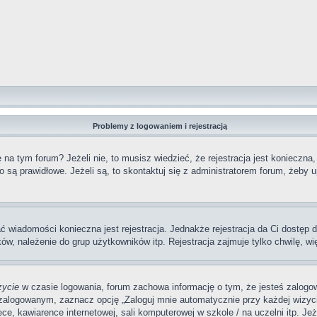
Problemy z logowaniem i rejestracją
a tym forum? Jeżeli nie, to musisz wiedzieć, że rejestracja jest konieczna,
o są prawidłowe. Jeżeli są, to skontaktuj się z administratorem forum, żeby 
ać wiadomości konieczna jest rejestracja. Jednakże rejestracja da Ci dostęp
ów, należenie do grup użytkowników itp. Rejestracja zajmuje tylko chwilę, wi
zycie
w czasie logowania, forum zachowa informację o tym, że jesteś zalogow
zalogowanym, zaznacz opcję „Zaloguj mnie automatycznie przy każdej wizycie
, kawiarence internetowej, sali komputerowej w szkole / na uczelni itp. Jeżel