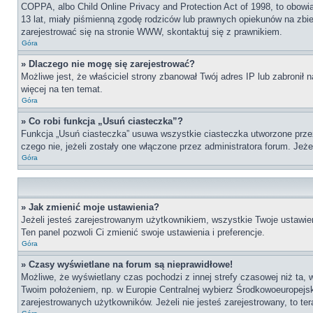
COPPA, albo Child Online Privacy and Protection Act of 1998, to obow
13 lat, miały piśmienną zgodę rodziców lub prawnych opiekunów na zbier
zarejestrować się na stronie WWW, skontaktuj się z prawnikiem.
Góra
» Dlaczego nie mogę się zarejestrować?
Możliwe jest, że właściciel strony zbanował Twój adres IP lub zabronił 
więcej na ten temat.
Góra
» Co robi funkcja „Usuń ciasteczka”?
Funkcja „Usuń ciasteczka” usuwa wszystkie ciasteczka utworzone przez 
czego nie, jeżeli zostały one włączone przez administratora forum. Je
Góra
» Jak zmienić moje ustawienia?
Jeżeli jesteś zarejestrowanym użytkownikiem, wszystkie Twoje ustawien
Ten panel pozwoli Ci zmienić swoje ustawienia i preferencje.
Góra
» Czasy wyświetlane na forum są nieprawidłowe!
Możliwe, że wyświetlany czas pochodzi z innej strefy czasowej niż ta, 
Twoim położeniem, np. w Europie Centralnej wybierz Środkowoeuropejs
zarejestrowanych użytkowników. Jeżeli nie jesteś zarejestrowany, to te