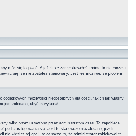
 aby móc się logować. A jeżeli się zarejestrowałeś i mimo to nie możesz
upewnić się, że nie zostałeś zbanowany. Jest też możliwe, że problem
 do dodatkowych możliwości niedostępnych dla gości, takich jak własny
ęc jest zalecane, abyś ją wykonał.
any tylko przez ustawiony przez administratora czas. To zapobiega
” podczas logowania się. Jest to stanowczo niezalecane, jeżeli
i nie widzisz tej opcji, to oznacza to, że administrator zablokował tę