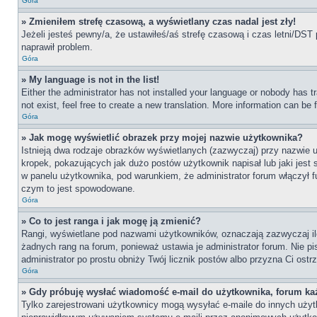
Góra
» Zmieniłem strefę czasową, a wyświetlany czas nadal jest zły!
Jeżeli jesteś pewny/a, że ustawiłeś/aś strefę czasową i czas letni/DST 
naprawił problem.
Góra
» My language is not in the list!
Either the administrator has not installed your language or nobody has t
not exist, feel free to create a new translation. More information can be
Góra
» Jak mogę wyświetlić obrazek przy mojej nazwie użytkownika?
Istnieją dwa rodzaje obrazków wyświetlanych (zazwyczaj) przy nazwie 
kropek, pokazujących jak dużo postów użytkownik napisał lub jaki jest
w panelu użytkownika, pod warunkiem, że administrator forum włączył f
czym to jest spowodowane.
Góra
» Co to jest ranga i jak mogę ją zmienić?
Rangi, wyświetlane pod nazwami użytkowników, oznaczają zazwyczaj ile 
żadnych rang na forum, ponieważ ustawia je administrator forum. Nie pis
administrator po prostu obniży Twój licznik postów albo przyzna Ci ostr
Góra
» Gdy próbuję wysłać wiadomość e-mail do użytkownika, forum ka
Tylko zarejestrowani użytkownicy mogą wysyłać e-maile do innych użytko