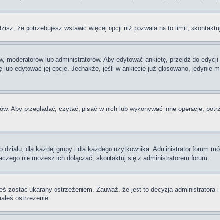
dzisz, że potrzebujesz wstawić więcej opcji niż pozwala na to limit, skontaktu
w, moderatorów lub administratorów. Aby edytować ankietę, przejdź do edycj
tę lub edytować jej opcje. Jednakże, jeśli w ankiecie już głosowano, jedynie
ów. Aby przeglądać, czytać, pisać w nich lub wykonywać inne operacje, potr
iału, dla każdej grupy i dla każdego użytkownika. Administrator forum mógł
laczego nie możesz ich dołączać, skontaktuj się z administratorem forum.
eś zostać ukarany ostrzeżeniem. Zauważ, że jest to decyzja administratora 
małeś ostrzeżenie.