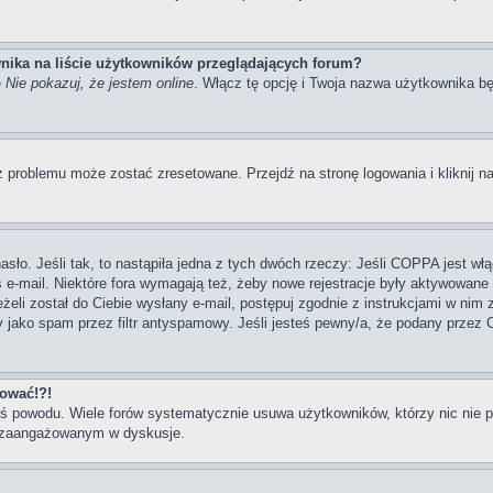
nika na liście użytkowników przeglądających forum?
ę
Nie pokazuj, że jestem online
. Włącz tę opcję i Twoja nazwa użytkownika bę
 problemu może zostać zresetowane. Przejdź na stronę logowania i kliknij na
ło. Jeśli tak, to nastąpiła jedna z tych dwóch rzeczy: Jeśli COPPA jest włą
s e-mail. Niektóre fora wymagają też, żeby nowe rejestracje były aktywowane
eżeli został do Ciebie wysłany e-mail, postępuj zgodnie z instrukcjami w nim
y jako spam przez filtr antyspamowy. Jeśli jesteś pewny/a, że podany przez C
gować!?!
goś powodu. Wiele forów systematycznie usuwa użytkowników, którzy nic nie 
iej zaangażowanym w dyskusje.