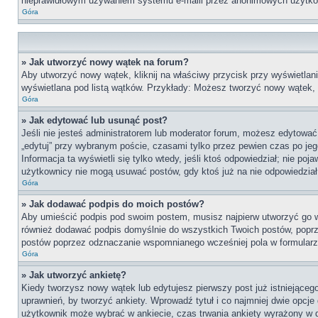
nieprawidłowym używaniem systemu e-maili przez anonimowych użytko
Góra
» Jak utworzyć nowy wątek na forum?
Aby utworzyć nowy wątek, kliknij na właściwy przycisk przy wyświetlan
wyświetlana pod listą wątków. Przykłady: Możesz tworzyć nowy wątek,
Góra
» Jak edytować lub usunąć post?
Jeśli nie jesteś administratorem lub moderator forum, możesz edytować 
„edytuj” przy wybranym poście, czasami tylko przez pewien czas po jego 
Informacja ta wyświetli się tylko wtedy, jeśli ktoś odpowiedział; nie po
użytkownicy nie mogą usuwać postów, gdy ktoś już na nie odpowiedział
Góra
» Jak dodawać podpis do moich postów?
Aby umieścić podpis pod swoim postem, musisz najpierw utworzyć go 
również dodawać podpis domyślnie do wszystkich Twoich postów, poprz
postów poprzez odznaczanie wspomnianego wcześniej pola w formularzu
Góra
» Jak utworzyć ankietę?
Kiedy tworzysz nowy wątek lub edytujesz pierwszy post już istniejącego,
uprawnień, by tworzyć ankiety. Wprowadź tytuł i co najmniej dwie opcje 
użytkownik może wybrać w ankiecie, czas trwania ankiety wyrażony w 