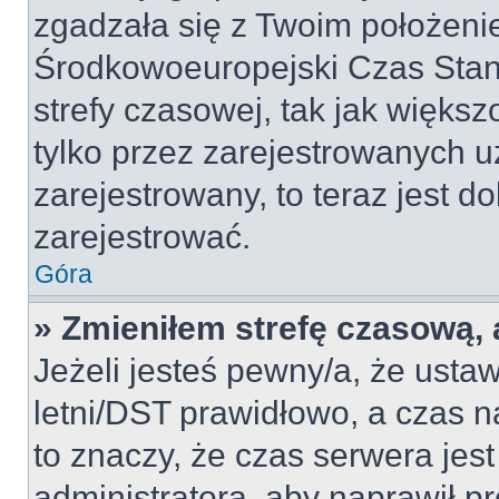
zgadzała się z Twoim położeni
Środkowoeuropejski Czas Sta
strefy czasowej, tak jak więk
tylko przez zarejestrowanych u
zarejestrowany, to teraz jest d
zarejestrować.
Góra
» Zmieniłem strefę czasową, a
Jeżeli jesteś pewny/a, że ustaw
letni/DST prawidłowo, a czas n
to znaczy, że czas serwera jes
administratora, aby naprawił p