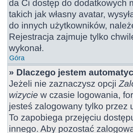
da Ci dostęp do dodatkowych m
takich jak własny avatar, wysy
do innych użytkowników, należ
Rejestracja zajmuje tylko chwil
wykonał.
Góra
» Dlaczego jestem automaty
Jeżeli nie zaznaczysz opcji
Zal
wizycie
w czasie logowania, fo
jesteś zalogowany tylko przez 
To zapobiega przejęciu dostęp
innego. Aby pozostać zalogow