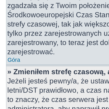
zgadzała się z Twoim położeni
Środkowoeuropejski Czas Sta
strefy czasowej, tak jak więk
tylko przez zarejestrowanych u
zarejestrowany, to teraz jest d
zarejestrować.
Góra
» Zmieniłem strefę czasową, a
Jeżeli jesteś pewny/a, że ustaw
letni/DST prawidłowo, a czas n
to znaczy, że czas serwera jes
administratora, aby naprawił p