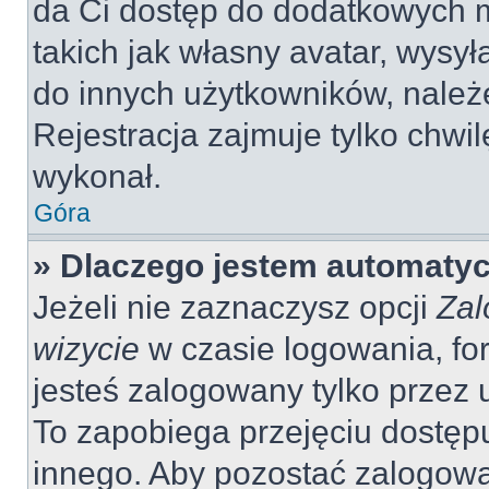
da Ci dostęp do dodatkowych m
takich jak własny avatar, wysy
do innych użytkowników, należ
Rejestracja zajmuje tylko chwil
wykonał.
Góra
» Dlaczego jestem automaty
Jeżeli nie zaznaczysz opcji
Zal
wizycie
w czasie logowania, fo
jesteś zalogowany tylko przez 
To zapobiega przejęciu dostęp
innego. Aby pozostać zalogow