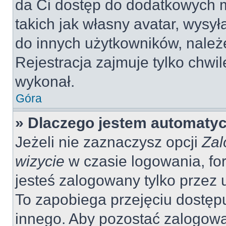
da Ci dostęp do dodatkowych m
takich jak własny avatar, wysy
do innych użytkowników, należ
Rejestracja zajmuje tylko chwil
wykonał.
Góra
» Dlaczego jestem automaty
Jeżeli nie zaznaczysz opcji
Zal
wizycie
w czasie logowania, fo
jesteś zalogowany tylko przez 
To zapobiega przejęciu dostęp
innego. Aby pozostać zalogow