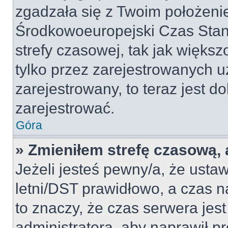
zgadzała się z Twoim położeni
Środkowoeuropejski Czas Sta
strefy czasowej, tak jak więk
tylko przez zarejestrowanych u
zarejestrowany, to teraz jest d
zarejestrować.
Góra
» Zmieniłem strefę czasową, a
Jeżeli jesteś pewny/a, że ustaw
letni/DST prawidłowo, a czas n
to znaczy, że czas serwera jes
administratora, aby naprawił p